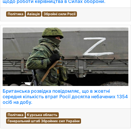
щодо роботи керівництва в Силах оборони.
Політика
Авіація
Збройні сили Росії
Британська розвідка повідомляє, що в жовтні
середня кількість втрат Росії досягла небачених 1354
осіб на добу.
Політика
Курська область
Генеральний штаб Збройних сил України