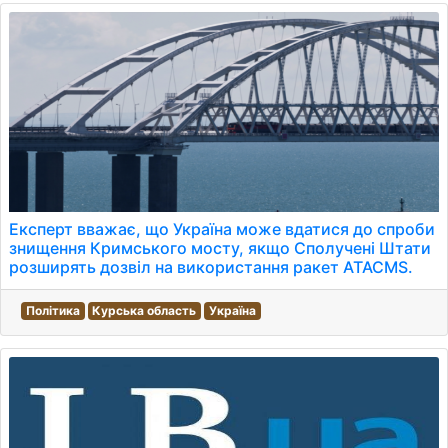
Експерт вважає, що Україна може вдатися до спроби
знищення Кримського мосту, якщо Сполучені Штати
розширять дозвіл на використання ракет ATACMS.
Політика
Курська область
Україна