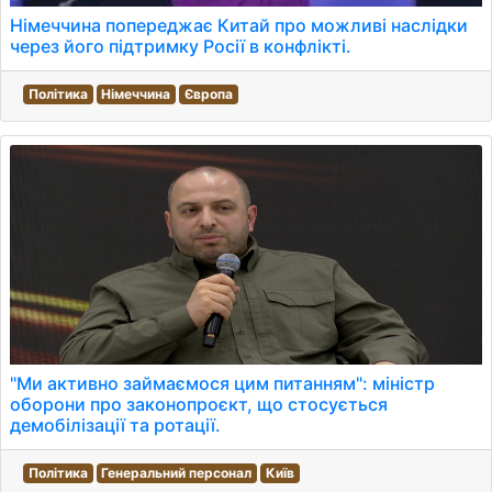
Німеччина попереджає Китай про можливі наслідки
через його підтримку Росії в конфлікті.
Політика
Німеччина
Європа
"Ми активно займаємося цим питанням": міністр
оборони про законопроєкт, що стосується
демобілізації та ротації.
Політика
Генеральний персонал
Київ