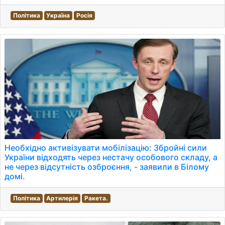
Політика
Україна
Росія
Необхідно активізувати мобілізацію: Збройні сили
України відходять через нестачу особового складу, а
не через відсутність озброєння, - заявили в Білому
домі.
Політика
Артилерія
Ракета.