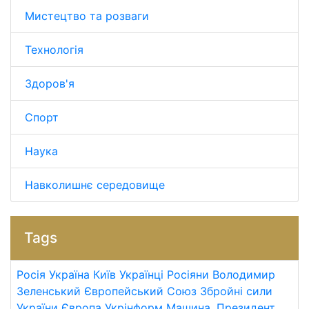
Мистецтво та розваги
Технологія
Здоров'я
Спорт
Наука
Навколишнє середовище
Tags
Росія
Україна
Київ
Українці
Росіяни
Володимир
Зеленський
Європейський Союз
Збройні сили
України
Європа
Укрінформ
Машина.
Президент