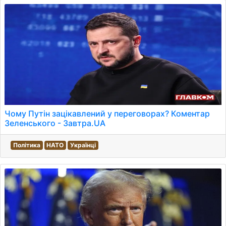
Чому Путін зацікавлений у переговорах? Коментар
Зеленського - Завтра.UA
Політика
НАТО
Українці