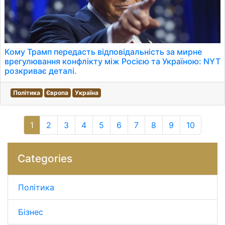
Кому Трамп передасть відповідальність за мирне
врегулювання конфлікту між Росією та Україною: NYT
розкриває деталі.
Політика
Європа
Україна
1
2
3
4
5
6
7
8
9
10
Categories
Політика
Бізнес