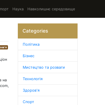
порт
Наука
Навколишнє середовище
Categories
Політика
ров'я
Бізнес
ціон
Мистецтво та розваги
Технологія
в на
.com,
Здоров'я
Спорт