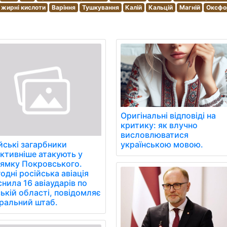
 жирні кислоти
Варіння
Тушкування
Калій
Кальцій
Магній
Оксфо
Оригінальні відповіді на
критику: як влучно
висловлюватися
українською мовою.
йські загарбники
ктивніше атакують у
ямку Покровського.
одні російська авіація
снила 16 авіаударів по
ькій області, повідомляє
ральний штаб.