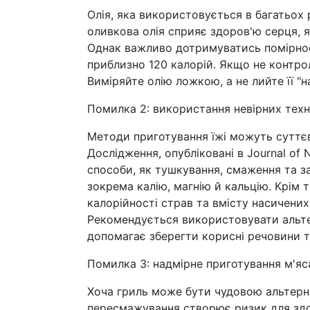
Олія, яка використовується в багатьох
оливкова олія сприяє здоров'ю серця, я
Однак важливо дотримуватись помірност
приблизно 120 калорій. Якщо не контрол
Виміряйте олію ложкою, а не лийте її "
Помилка 2: використання невірних техн
Методи приготування їжі можуть суттєв
Дослідження, опубліковані в Journal of N
способи, як тушкування, смаження та з
зокрема калію, магнію й кальцію. Крім 
калорійності страв та вмісту насичени
Рекомендується використовувати альтер
допомагає зберегти корисні речовини та
Помилка 3: надмірне приготування м'яса
Хоча гриль може бути чудовою альтерн
пересмажування створює ризик для здоро