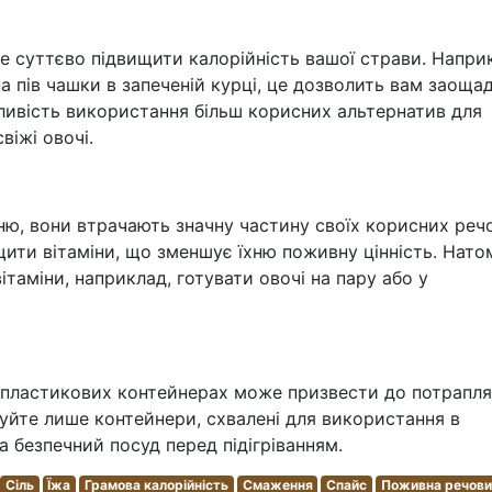
же суттєво підвищити калорійність вашої страви. Напри
а пів чашки в запеченій курці, це дозволить вам заоща
ливість використання більш корисних альтернатив для
віжі овочі.
ню, вони втрачають значну частину своїх корисних реч
ти вітаміни, що зменшує їхню поживну цінність. Нато
ітаміни, наприклад, готувати овочі на пару або у
і в пластикових контейнерах може призвести до потрапл
вуйте лише контейнери, схвалені для використання в
а безпечний посуд перед підігріванням.
Сіль
Їжа
Грамова калорійність
Смаження
Спайс
Поживна речови