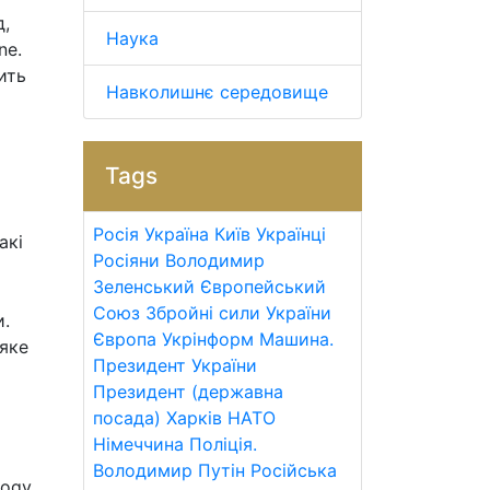
д,
Наука
ne.
ить
Навколишнє середовище
Tags
Росія
Україна
Київ
Українці
акі
Росіяни
Володимир
Зеленський
Європейський
Союз
Збройні сили України
и.
Європа
Укрінформ
Машина.
 яке
Президент України
Президент (державна
посада)
Харків
НАТО
Німеччина
Поліція.
Володимир Путін
Російська
ogy,