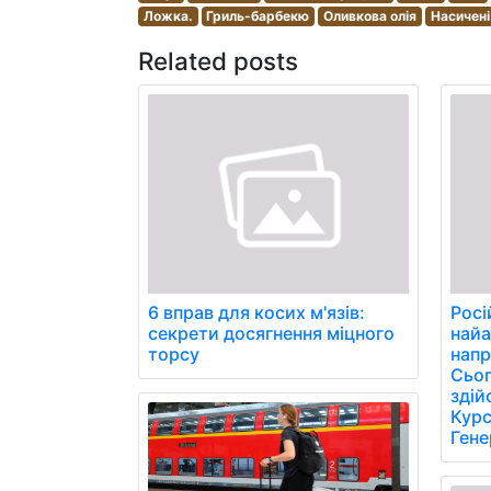
Ложка.
Гриль-барбекю
Оливкова олія
Насичені
Related posts
6 вправ для косих м'язів:
Росі
секрети досягнення міцного
найа
торсу
напр
Сьог
здій
Курс
Гене