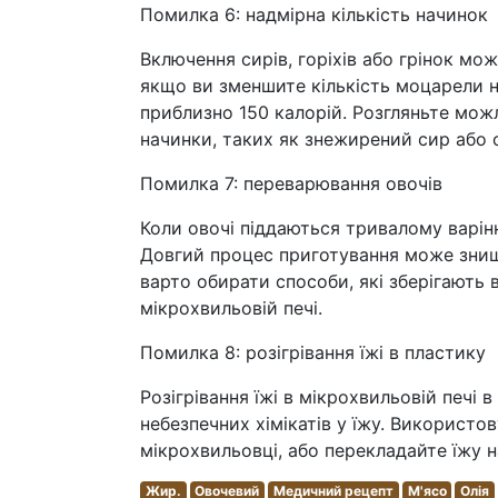
Помилка 6: надмірна кількість начинок
Включення сирів, горіхів або грінок мо
якщо ви зменшите кількість моцарели н
приблизно 150 калорій. Розгляньте мож
начинки, таких як знежирений сир або с
Помилка 7: переварювання овочів
Коли овочі піддаються тривалому варін
Довгий процес приготування може знищи
варто обирати способи, які зберігають в
мікрохвильовій печі.
Помилка 8: розігрівання їжі в пластику
Розігрівання їжі в мікрохвильовій печ
небезпечних хімікатів у їжу. Використо
мікрохвильовці, або перекладайте їжу н
Жир.
Овочевий
Медичний рецепт
М'ясо
Олія