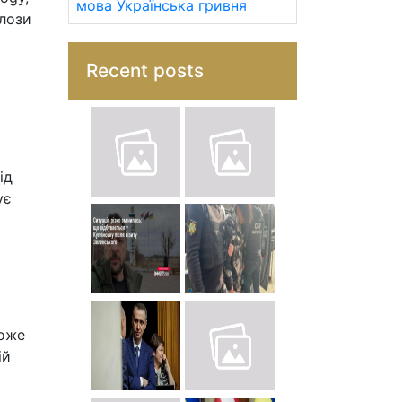
мова
Українська гривня
алози
Recent posts
ід
ує
може
ій