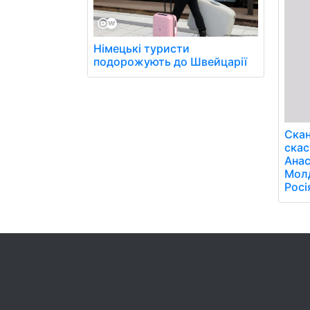
Німецькі туристи
подорожують до Швейцарії
Скан
скас
Анас
Молд
Росі