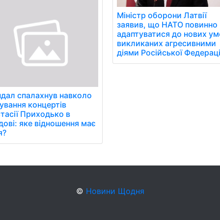
Міністр оборони Латвії
заявив, що НАТО повинно
адаптуватися до нових ум
викликаних агресивними
діями Російської Федераці
дал спалахнув навколо
ування концертів
тасії Приходько в
ові: яке відношення має
я?
©
Новини Щодня