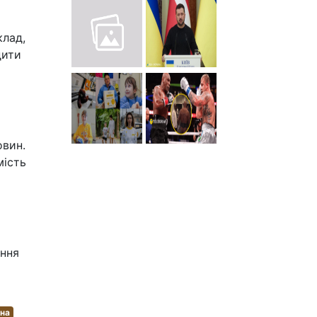
клад,
дити
овин.
мість
яння
на