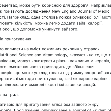
 рецептах, може бути корисною для здоров'я. Наприкла
к показують дослідження New England Journal of Medici
і. Наприклад, одна столова ложка оливкової олії міст
ювати кількість, можна легко додати зайві калорії.
на око", що допоможе уникнути зайвого.
ік приготування
о впливати на вміст поживних речовин у стравах.
utritional Science and Vitaminology, вказують на те, що т
апікання, можуть знижувати рівень важливих мінералів,
того, смаження часто призводить до збільшення
х жирів, що може ускладнювати підтримку здорової ваг
нативні методи приготування, такі як парове варіння,
 підкреслити смакові якості їжі завдяки спецій.
 на грилі.
ативою для приготування м'яса без зайвого жиру,
в'я. Дослідження, опубліковане в Journal of Epidemiol