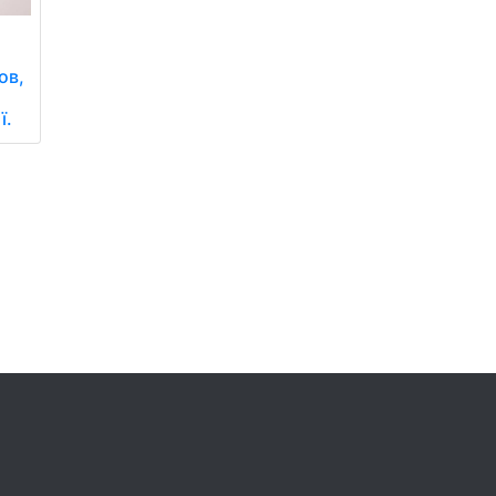
ов,
ї.