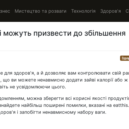
ізнес
Мистецтво та розваги
Технологія
Здоров'я
С
кі можуть призвести до збільшення
Здо
е для здоров'я, а й дозволяє вам контролювати свій ра
ає, що ви можете ненавмисно додати зайві калорії або ж
віть не усвідомлюючи цього.
ідомленням, можна зберегти всі корисні якості продукті
знайдете найбільш поширені помилки, вказані на eatthis
доров'я і запобігти ненавмисному набору ваги.