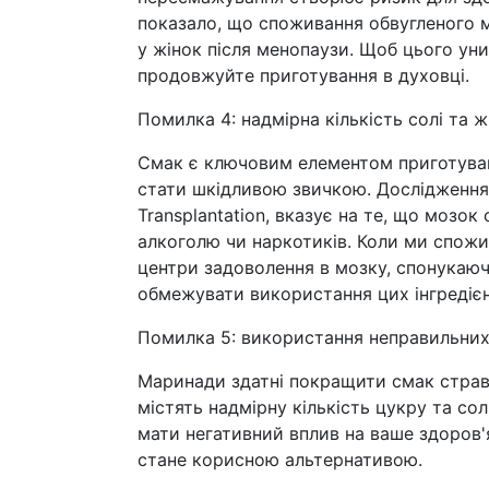
показало, що споживання обвугленого м
у жінок після менопаузи. Щоб цього уни
продовжуйте приготування в духовці.
Помилка 4: надмірна кількість солі та 
Смак є ключовим елементом приготуванн
стати шкідливою звичкою. Дослідження, 
Transplantation, вказує на те, що мозок 
алкоголю чи наркотиків. Коли ми спожив
центри задоволення в мозку, спонукаю
обмежувати використання цих інгредієнт
Помилка 5: використання неправильних
Маринади здатні покращити смак страв, 
містять надмірну кількість цукру та со
мати негативний вплив на ваше здоров'
стане корисною альтернативою.