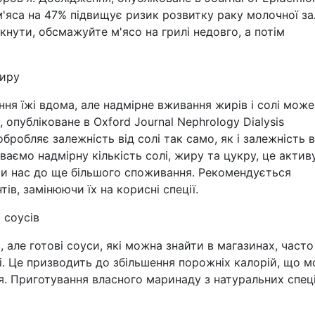
'яса на 47% підвищує ризик розвитку раку молочної з
кнути, обсмажуйте м'ясо на грилі недовго, а потім
жиру
я їжі вдома, але надмірне вживання жирів і солі може
опубліковане в Oxford Journal Nephrology Dialysis
обробляє залежність від солі так само, як і залежність в
аємо надмірну кількість солі, жиру та цукру, це актив
чи нас до ще більшого споживання. Рекомендується
ів, замінюючи їх на корисні спеції.
 соусів
але готові соуси, які можна знайти в магазинах, часто
лі. Це призводить до збільшення порожніх калорій, що 
я. Приготування власного маринаду з натуральних спец