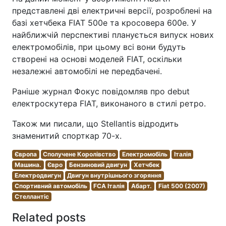
представлені дві електричні версії, розроблені на
базі хетчбека FIAT 500e та кросовера 600e. У
найближчій перспективі планується випуск нових
електромобілів, при цьому всі вони будуть
створені на основі моделей FIAT, оскільки
незалежні автомобілі не передбачені.
Раніше журнал Фокус повідомляв про debut
електроскутера FIAT, виконаного в стилі ретро.
Також ми писали, що Stellantis відродить
знаменитий спорткар 70-х.
Європа
Сполучене Королівство
Електромобіль
Італія
Машина.
Євро
Бензиновий двигун
Хетчбек
Електродвигун
Двигун внутрішнього згоряння
Спортивний автомобіль
FCA Італія
Абарт.
Fiat 500 (2007)
Стеллантіс
Related posts