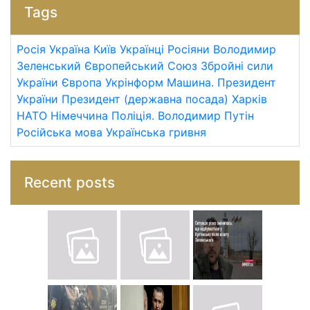
Tags
Росія
Україна
Київ
Українці
Росіяни
Володимир
Зеленський
Європейський Союз
Збройні сили
України
Європа
Укрінформ
Машина.
Президент
України
Президент (державна посада)
Харків
НАТО
Німеччина
Поліція.
Володимир Путін
Російська мова
Українська гривня
Recent posts