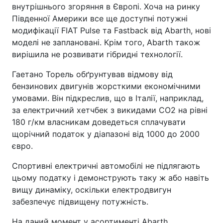
внутрішнього згоряння в Європі. Хоча на ринку
Південної Америки все ще доступні потужні
модифікації FIAT Pulse та Fastback від Abarth, нові
моделі не заплановані. Крім того, Abarth також
вирішила не розвивати гібридні технології.
Гаетано Торель обґрунтував відмову від
бензинових двигунів жорсткими економічними
умовами. Він підкреслив, що в Італії, наприклад,
за електричний хетчбек з викидами CO2 на рівні
180 г/км власникам доведеться сплачувати
щорічний податок у діапазоні від 1000 до 2000
євро.
Спортивні електричні автомобілі не підлягають
цьому податку і демонструють таку ж або навіть
вищу динаміку, оскільки електродвигун
забезпечує підвищену потужність.
На даний момент у асортименті Abarth