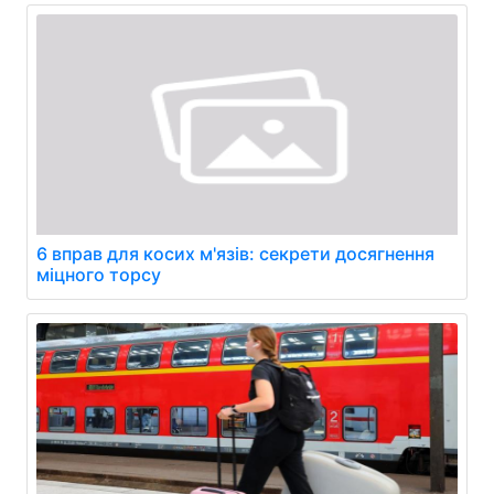
6 вправ для косих м'язів: секрети досягнення
міцного торсу