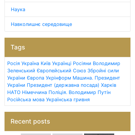
Наука
Навколишнє середовище
Tags
Росія
Україна
Київ
Українці
Росіяни
Володимир
Зеленський
Європейський Союз
Збройні сили
України
Європа
Укрінформ
Машина.
Президент
України
Президент (державна посада)
Харків
НАТО
Німеччина
Поліція.
Володимир Путін
Російська мова
Українська гривня
Recent posts