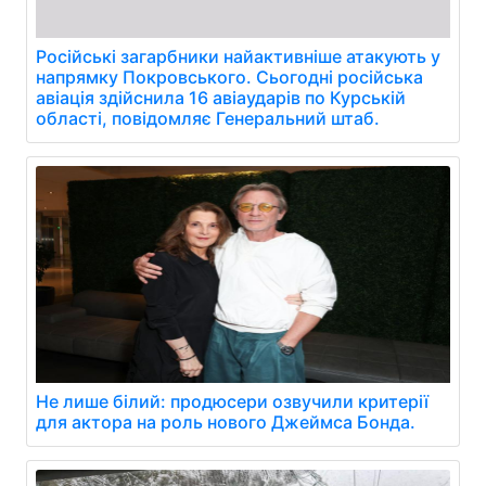
Російські загарбники найактивніше атакують у
напрямку Покровського. Сьогодні російська
авіація здійснила 16 авіаударів по Курській
області, повідомляє Генеральний штаб.
Не лише білий: продюсери озвучили критерії
для актора на роль нового Джеймса Бонда.