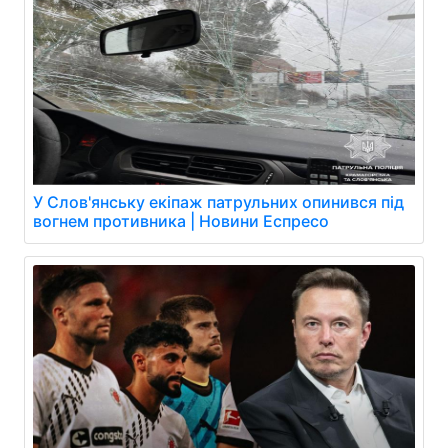
У Слов'янську екіпаж патрульних опинився під
вогнем противника | Новини Еспресо