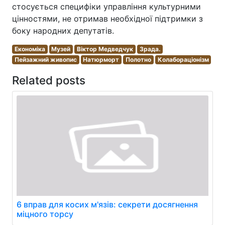
стосується специфіки управління культурними
цінностями, не отримав необхідної підтримки з
боку народних депутатів.
Економіка
Музей
Віктор Медведчук
Зрада.
Пейзажний живопис
Натюрморт
Полотно
Колабораціонізм
Related posts
6 вправ для косих м'язів: секрети досягнення
міцного торсу