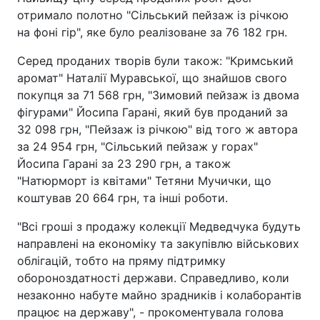
отримало полотно "Сільський пейзаж із річкою
на фоні гір", яке було реалізоване за 76 182 грн.
Серед проданих творів були також: "Кримський
аромат" Наталії Муравської, що знайшов свого
покупця за 71 568 грн, "Зимовий пейзаж із двома
фігурами" Йосипа Гарані, який був проданий за
32 098 грн, "Пейзаж із річкою" від того ж автора
за 24 954 грн, "Сільський пейзаж у горах"
Йосипа Гарані за 23 290 грн, а також
"Натюрморт із квітами" Тетяни Мучички, що
коштував 20 664 грн, та інші роботи.
"Всі гроші з продажу колекції Медведчука будуть
направлені на економіку та закупівлю військових
облігацій, тобто на пряму підтримку
обороноздатності держави. Справедливо, коли
незаконно набуте майно зрадників і колаборантів
працює на державу", - прокоментувала голова