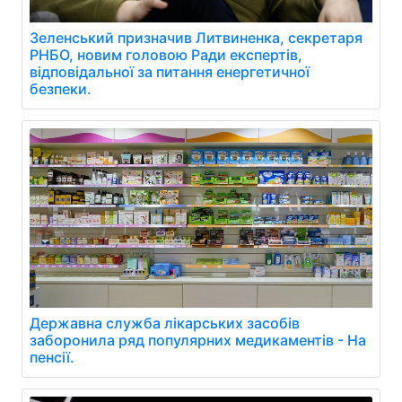
Зеленський призначив Литвиненка, секретаря
РНБО, новим головою Ради експертів,
відповідальної за питання енергетичної
безпеки.
Державна служба лікарських засобів
заборонила ряд популярних медикаментів - На
пенсії.