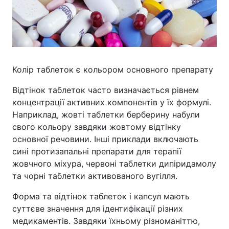
Колір таблеток є кольором основного препарату
Відтінок таблеток часто визначається рівнем
концентрації активних компонентів у їх формулі.
Наприклад, жовті таблетки берберину набули
свого кольору завдяки жовтому відтінку
основної речовини. Інші приклади включають
сині протизапальні препарати для терапії
жовчного міхура, червоні таблетки дипіридамолу
та чорні таблетки активованого вугілля.
Форма та відтінок таблеток і капсул мають
суттєве значення для ідентифікації різних
медикаментів. Завдяки їхньому різноманіттю,