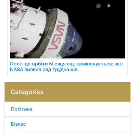
Політ до орбіти Місяця відтерміновується: звіт
NASA виявив ряд труднощів.
Categories
Політика
Бізнес