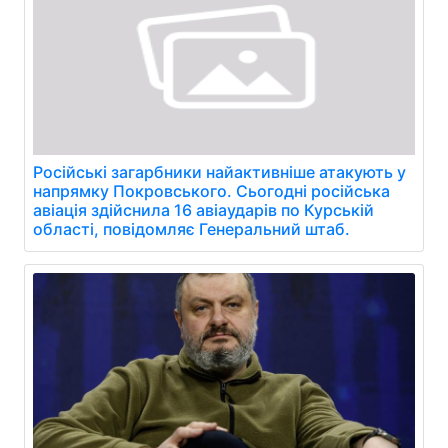
Російські загарбники найактивніше атакують у
напрямку Покровського. Сьогодні російська
авіація здійснила 16 авіаударів по Курській
області, повідомляє Генеральний штаб.