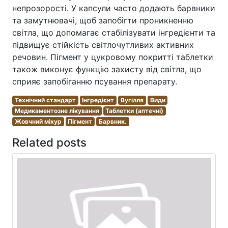
непрозорості. У капсули часто додають барвники
та замутнювачі, щоб запобігти проникненню
світла, що допомагає стабілізувати інгредієнти та
підвищує стійкість світлочутливих активних
речовин. Пігмент у цукровому покритті таблетки
також виконує функцію захисту від світла, що
сприяє запобіганню псування препарату.
Технічний стандарт
Інгредієнт
Вугілля
Види
Медикаментозне лікування
Таблетки (аптечні)
Жовчний міхур
Пігмент
Барвник.
Related posts