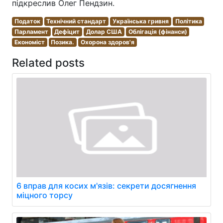
підкреслив Олег Пендзин.
Податок
Технічний стандарт
Українська гривня
Політика
Парламент
Дефіцит
Долар США
Облігація (фінанси)
Економіст
Позика.
Охорона здоров'я
Related posts
6 вправ для косих м'язів: секрети досягнення
міцного торсу