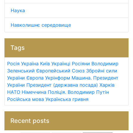
Наука
Навколишнє середовище
Tags
Росія
Україна
Київ
Українці
Росіяни
Володимир
Зеленський
Європейський Союз
Збройні сили
України
Європа
Укрінформ
Машина.
Президент
України
Президент (державна посада)
Харків
НАТО
Німеччина
Поліція.
Володимир Путін
Російська мова
Українська гривня
Recent posts