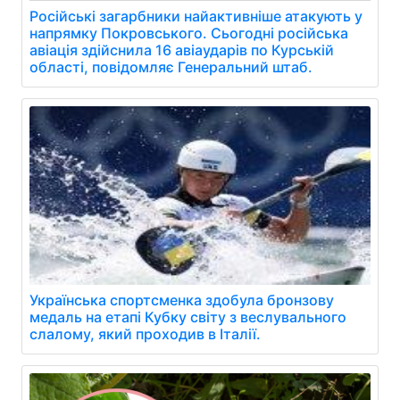
Російські загарбники найактивніше атакують у
напрямку Покровського. Сьогодні російська
авіація здійснила 16 авіаударів по Курській
області, повідомляє Генеральний штаб.
Українська спортсменка здобула бронзову
медаль на етапі Кубку світу з веслувального
слалому, який проходив в Італії.