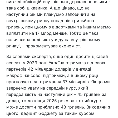
вигляді облігацій внутрішньої державної позики -
така собі цікавинка. А ще цікаво, що на
наступний рік ми плануємо запозичити на
внутрішньому ринку понад пів трильйона
гривень, при цьому з відсотками та іншим маємо
виплатити на 17 млрд менше. Тобто це така
позичальна політика уряду на внутрішньому
ринку", - прокоментував економіст.
За словами експерта, є ще один досить цікавий
аспект: у 2023 році Україна отримала від своїх
партнерів 42 мільярди доларів у вигляді
макрофінансової підтримки, а в цьому році
прогнозується отримання 37 мільярдів. Якщо ми
звернемо увагу на середній курс, який
передбачають на наступний рік – 45 гривень за
долар, то до кінця 2025 року валютний курс
може досягти приблизно 48 гривень. Виходячи з
цього, дефіцит бюджету за таким курсом