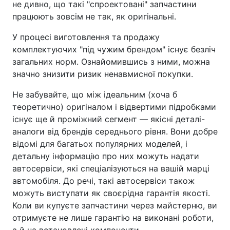
не дивно, що такі "спроектовані" запчастини
працюють зовсім не так, як оригінальні.
У процесі виготовлення та продажу
комплектуючих "під чужим брендом" існує безліч
загальних норм. Ознайомившись з ними, можна
значно знизити ризик ненавмисної покупки.
Не забувайте, що між ідеальним (хоча б
теоретично) оригіналом і відвертими підробками
існує ще й проміжний сегмент — якісні деталі-
аналоги від брендів середнього рівня. Вони добре
відомі для багатьох популярних моделей, і
детальну інформацію про них можуть надати
автосервіси, які спеціалізуються на вашій марці
автомобіля. До речі, такі автосервіси також
можуть виступати як своєрідна гарантія якості.
Коли ви купуєте запчастини через майстерню, ви
отримуєте не лише гарантію на виконані роботи,
а й на встановлені компоненти.