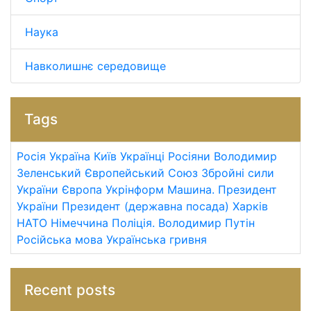
Наука
Навколишнє середовище
Tags
Росія
Україна
Київ
Українці
Росіяни
Володимир
Зеленський
Європейський Союз
Збройні сили
України
Європа
Укрінформ
Машина.
Президент
України
Президент (державна посада)
Харків
НАТО
Німеччина
Поліція.
Володимир Путін
Російська мова
Українська гривня
Recent posts