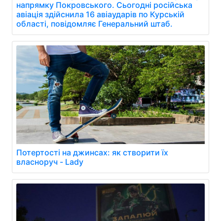
напрямку Покровського. Сьогодні російська
авіація здійснила 16 авіаударів по Курській
області, повідомляє Генеральний штаб.
Потертості на джинсах: як створити їх
власноруч - Lady