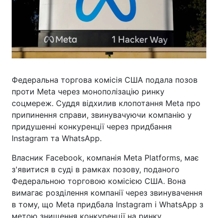
Федеральна торгова комісія США подала позов
проти Meta через монополізацію ринку
соцмереж. Суддя відхилив клопотання Meta про
припинення справи, звинувачуючи компанію у
придушенні конкуренції через придбання
Instagram та WhatsApp.
Власник Facebook, компанія Meta Platforms, має
з'явитися в суді в рамках позову, поданого
Федеральною торговою комісією США. Вона
вимагає розділення компанії через звинувачення
в тому, що Meta придбала Instagram і WhatsApp з
метою знищення конкуренції на ринку