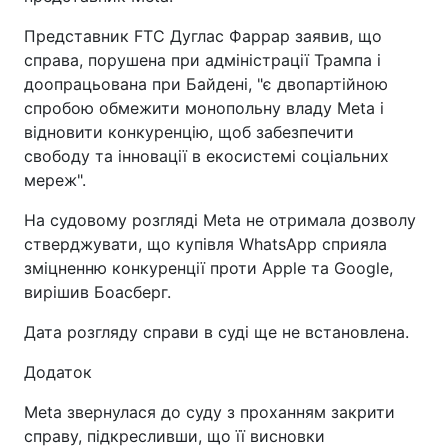
Представник FTC Дуглас Фаррар заявив, що
справа, порушена при адміністрації Трампа і
доопрацьована при Байдені, "є двопартійною
спробою обмежити монопольну владу Meta і
відновити конкуренцію, щоб забезпечити
свободу та інновації в екосистемі соціальних
мереж".
На судовому розгляді Meta не отримала дозволу
стверджувати, що купівля WhatsApp сприяла
зміцненню конкуренції проти Apple та Google,
вирішив Боасберг.
Дата розгляду справи в суді ще не встановлена.
Додаток
Meta звернулася до суду з проханням закрити
справу, підкресливши, що її висновки