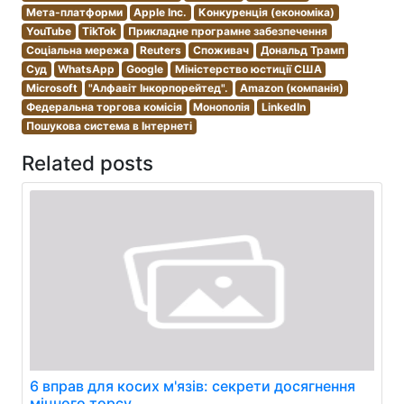
Мета-платформи
Apple Inc.
Конкуренція (економіка)
YouTube
TikTok
Прикладне програмне забезпечення
Соціальна мережа
Reuters
Споживач
Дональд Трамп
Суд
WhatsApp
Google
Міністерство юстиції США
Microsoft
"Алфавіт Інкорпорейтед".
Amazon (компанія)
Федеральна торгова комісія
Монополія
LinkedIn
Пошукова система в Інтернеті
Related posts
6 вправ для косих м'язів: секрети досягнення
міцного торсу