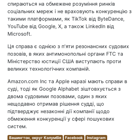
спираються на обмежене розуміння ринків
соціальних мереж і не враховують конкуренцію з
такими платформами, як TikTok від ByteDance,
YouTube від Google, X, а також LinkedIn від
Microsoft.
Ця справа є однією з п'яти резонансних судових
позовів, в яких антимонопольні органи FTC та
Міністерство юстиції США виступають проти
великих технологічних компаній.
Amazon.com Inc та Apple наразі мають справи в
суді, тоді як Google Alphabet зіштовхується з
двома судовими позовами, один з яких
нещодавно отримав рішення судді, що
підтверджує незаконні дії компанії щодо
обмеження конкуренції у сфері пошукових
систем.
Вашингтон, округ Колумбія
Facebook
Instagram