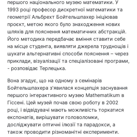
першого національного музею математики. У
1993 році професор дискретної математики та
геометрії Альбрехт Бойтельшпахер ініціював
проєкт, метою якого було знаходження нових
шляхів для пояснення математичних абстракцій.
Його методика передбачає вміння ставити себе
на місце студента, виявляти джерела труднощів і
шукати альтернативні способи пояснення – через
приклади, візуалізації та спеціалізовані програми,
- розповідає Терлецька.
Вона згадує, що на одному з семінарів
Бойтельшпахера з'явилася концепція заснування
першого інтерактивного музею Mathematikum в
Гіссені. Цей музей почав свою роботу в 2002
році, і відвідувачі мають можливість торкатися
експонатів, вирішувати головоломки,
досліджувати оптичні ілюзії та парадокси, а
також проводити різноманітні експерименти.