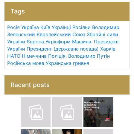
Tags
Росія
Україна
Київ
Українці
Росіяни
Володимир
Зеленський
Європейський Союз
Збройні сили
України
Європа
Укрінформ
Машина.
Президент
України
Президент (державна посада)
Харків
НАТО
Німеччина
Поліція.
Володимир Путін
Російська мова
Українська гривня
Recent posts