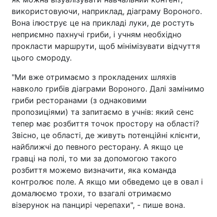
використовуючи, наприклад, діаграму Вороного.
Вона ілюструє це на прикладі луки, де ростуть
неприємно пахнучі гриби, і учням необхідно
прокласти маршрути, щоб мінімізувати відчуття
цього смороду.
"Ми вже отримаємо з прокладених шляхів
навколо грибів діаграми Вороного. Далі замінимо
гриби ресторанами (з однаковими
пропозиціями) та запитаємо в учнів: який сенс
тепер має розбиття точок простору на області?
Звісно, це області, де живуть потенційні клієнти,
найближчі до певного ресторану. А якщо це
гравці на полі, то ми за допомогою такого
розбиття можемо визначити, яка команда
контролює поле. А якщо ми обведемо це в овал і
домалюємо трохи, то взагалі отримаємо
візерунок на панцирі черепахи", - пише вона.