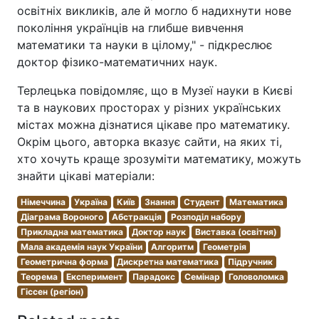
освітніх викликів, але й могло б надихнути нове
покоління українців на глибше вивчення
математики та науки в цілому," - підкреслює
доктор фізико-математичних наук.
Терлецька повідомляє, що в Музеї науки в Києві
та в наукових просторах у різних українських
містах можна дізнатися цікаве про математику.
Окрім цього, авторка вказує сайти, на яких ті,
хто хочуть краще зрозуміти математику, можуть
знайти цікаві матеріали:
Німеччина
Україна
Київ
Знання
Студент
Математика
Діаграма Вороного
Абстракція
Розподіл набору
Прикладна математика
Доктор наук
Виставка (освітня)
Мала академія наук України
Алгоритм
Геометрія
Геометрична форма
Дискретна математика
Підручник
Теорема
Експеримент
Парадокс
Семінар
Головоломка
Гіссен (регіон)