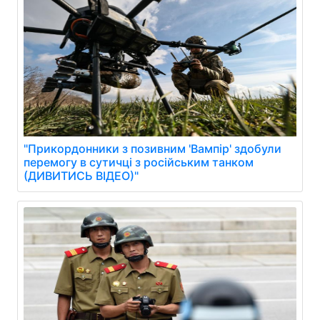
"Прикордонники з позивним 'Вампір' здобули
перемогу в сутичці з російським танком
(ДИВИТИСЬ ВІДЕО)"