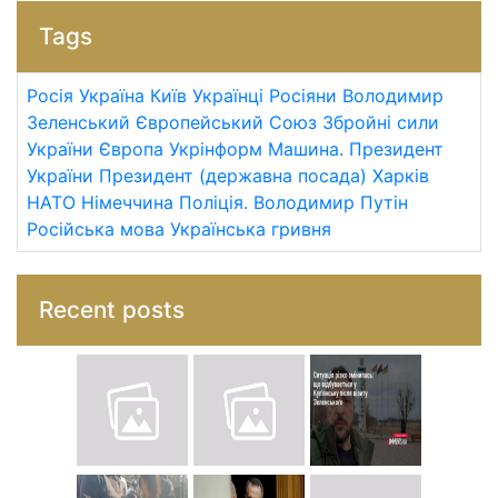
Tags
Росія
Україна
Київ
Українці
Росіяни
Володимир
Зеленський
Європейський Союз
Збройні сили
України
Європа
Укрінформ
Машина.
Президент
України
Президент (державна посада)
Харків
НАТО
Німеччина
Поліція.
Володимир Путін
Російська мова
Українська гривня
Recent posts