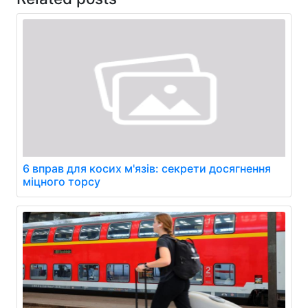
6 вправ для косих м'язів: секрети досягнення
міцного торсу