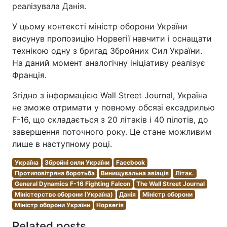
реалізувала Данія.
У цьому контексті міністр оборони України
висунув пропозицію Норвегії навчити і оснащати
технікою одну з бригад Збройних Сил України.
На даний момент аналогічну ініціативу реалізує
Франція.
Згідно з інформацією Wall Street Journal, Україна
не зможе отримати у повному обсязі ексадрилью
F-16, що складається з 20 літаків і 40 пілотів, до
завершення поточного року. Це стане можливим
лише в наступному році.
Україна
Збройні сили України
Facebook
Протиповітряна боротьба
Винищувальна авіація
Літак.
General Dynamics F-16 Fighting Falcon
The Wall Street Journal
Міністерство оборони (Україна)
Данія
Міністр оборони
Міністр оборони України
Норвегія
Related posts