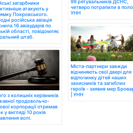
99 рятувальників ДСНС,
йські загарбники
четверо потрапили в поло
ктивніше атакують у
УНН
ямку Покровського.
одні російська авіація
снила 16 авіаударів по
ькій області, повідомляє
ральний штаб.
Міста-партнери завжди
відчиняють свої двері для
відпочинку дітей наших
захисників та загиблих
героїв - заявив мер Брова
| УНН
го з колишніх керівників
авної продовольчо-
ової корпорації отримав
к у вигляді 10 років
авлення волі.