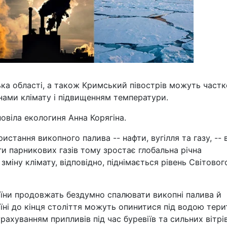
ська області, а також Кримський півострів можуть част
нами клімату і підвищенням температури.
овіла екологиня Анна Корягіна.
стання викопного палива -- нафти, вугілля та газу, -- 
и парникових газів тому зростає глобальна річна
зміну клімату, відповідно, піднімається рівень Світовог
аїни продовжать бездумно спалювати викопні палива й
їні до кінця століття можуть опинитися під водою тери
рахуванням припливів під час буревіїв та сильних вітрі