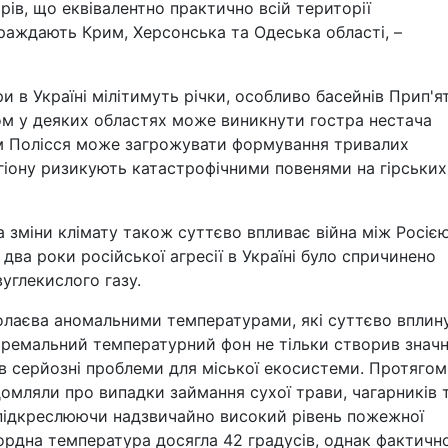
ів, що еквівалентно практично всій території
траждають Крим, Херсонська та Одеська області, –
 в Україні мілітимуть річки, особливо басейнів Прип'ят
сом у деяких областях може виникнути гостра нестача
ам Полісся може загрожувати формування тривалих
егіону ризикують катастрофічними повенями на гірських
 зміни клімату також суттєво впливає війна між Росіє
а два роки російської агресії в Україні було спричинено
углекислого газу.
олаєва аномальними температурами, які суттєво вплин
кстремальний температурний фон не тільки створив знач
в серйозні проблеми для міської екосистеми. Протягом
мляли про випадки займання сухої трави, чагарників 
 підкреслюючи надзвичайно високий рівень пожежної
ордна температура досягла 42 градусів, однак фактичн