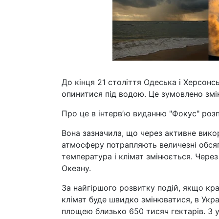
До кінця 21 століття Одеська і Херсон
опинитися під водою. Це зумовлено змі
Про це в інтервʼю виданню "Фокус" розп
Вона зазначила, що через активне викори
атмосферу потрапляють величезні обсяг
температура і клімат змінюється. Через 
Океану.
За найгіршого розвитку подій, якщо кр
клімат буде швидко змінюватися, в Укра
площею близько 650 тисяч гектарів. З у