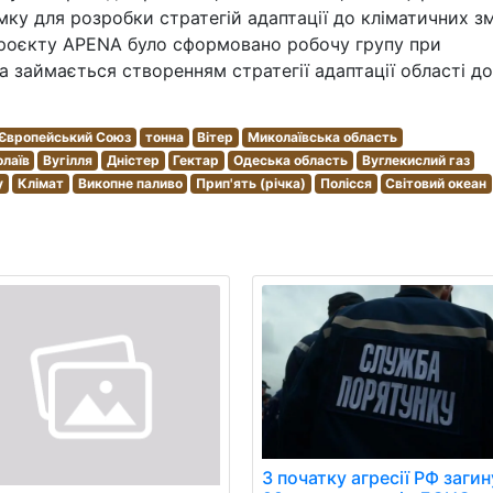
ку для розробки стратегій адаптації до кліматичних зм
 проєкту APENA було сформовано робочу групу при
а займається створенням стратегії адаптації області до
Європейський Союз
тонна
Вітер
Миколаївська область
лаїв
Вугілля
Дністер
Гектар
Одеська область
Вуглекислий газ
у
Клімат
Викопне паливо
Прип'ять (річка)
Полісся
Світовий океан
З початку агресії РФ заги