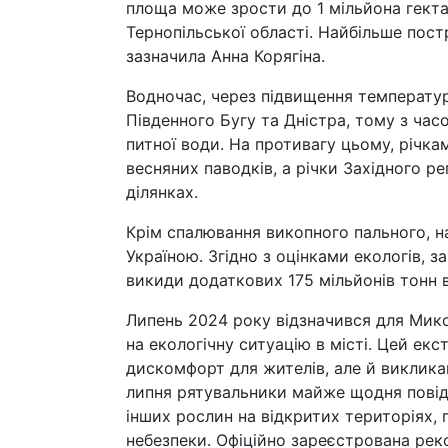
площа може зрости до 1 мільйона гектар
Тернопільської області. Найбільше пос
зазначила Анна Корягіна.
Водночас, через підвищення температури
Південного Бугу та Дністра, тому з ча
питної води. На противагу цьому, річк
весняних паводків, а річки Західного р
ділянках.
Крім спалювання викопного пального, на
Україною. Згідно з оцінками екологів, з
викиди додаткових 175 мільйонів тонн в
Липень 2024 року відзначився для Мик
на екологічну ситуацію в місті. Цей е
дискомфорт для жителів, але й виклика
липня рятувальники майже щодня повідо
інших рослин на відкритих територіях,
небезпеки. Офіційно зареєстрована рек