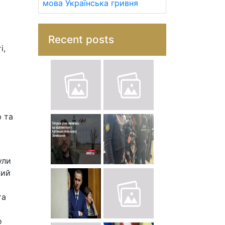
мова
Українська гривня
Recent posts
і,
ю та
ули
ний
та
о