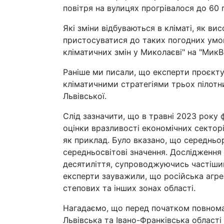
повітря на вулицях прогрівалося до 60 
Які зміни відбуваються в кліматі, як в
пристосуватися до таких погодних умов
кліматичних змін у Миколаєві" на "МикВі
Раніше ми писали, що експерти проєкт
кліматичними стратегіями трьох пілотни
Львівської.
Слід зазначити, що в травні 2023 року
оцінки вразливості економічних сектор
як приклад. Було вказано, що середньо
середньосвітові значення. Дослідження
десятиліття, супроводжуючись частіши
експерти зауважили, що російська агр
степових та інших зонах області.
Нагадаємо, що перед початком повнома
Львівська та Івано-Франківська області б