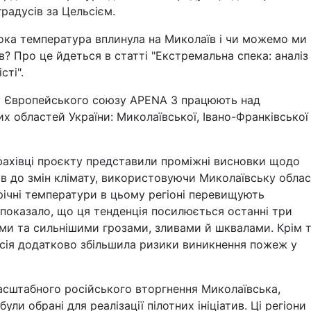
градусів за Цельсієм.
исока температура вплинула на Миколаїв і чи можемо ми
? Про це йдеться в статті "Екстремальна спека: аналіз
сті".
у Європейського союзу APENA 3 працюють над
х областей України: Миколаївської, Івано-Франківської
 фахівці проєкту представили проміжні висновки щодо
ів до змін клімату, використовуючи Миколаївську обла
річні температури в цьому регіоні перевищують
 показало, що ця тенденція посилюється останні три
ми та сильнішими грозами, зливами й шквалами. Крім т
есія додатково збільшила ризики виникнення пожеж у
сштабного російського вторгнення Миколаївська,
ули обрані для реалізації пілотних ініціатив. Ці регіони