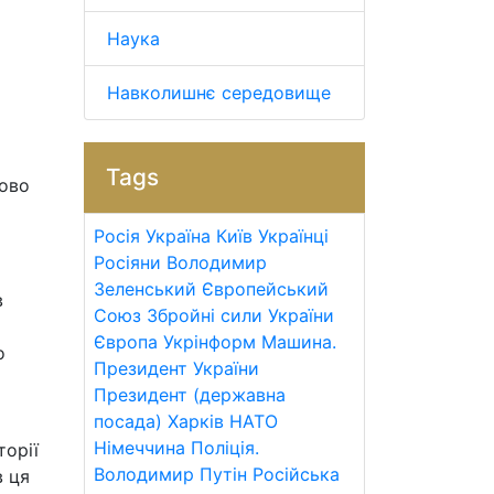
Наука
Навколишнє середовище
Tags
ково
Росія
Україна
Київ
Українці
Росіяни
Володимир
Зеленський
Європейський
в
Союз
Збройні сили України
Європа
Укрінформ
Машина.
о
Президент України
Президент (державна
посада)
Харків
НАТО
Німеччина
Поліція.
торії
Володимир Путін
Російська
в ця