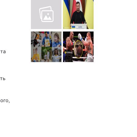
 та
сть
ого,