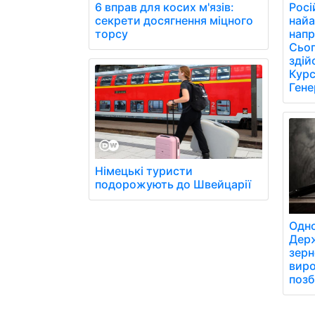
6 вправ для косих м'язів:
Росі
секрети досягнення міцного
найа
торсу
напр
Сьог
здій
Курс
Гене
Німецькі туристи
подорожують до Швейцарії
Одно
Держ
зерн
виро
позб