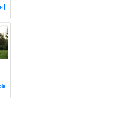
н |
рів