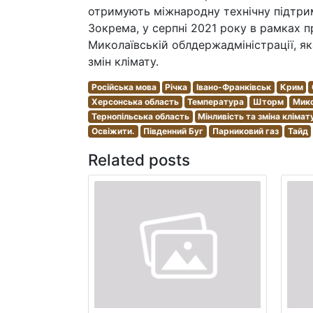
отримують міжнародну технічну підтрим
Зокрема, у серпні 2021 року в рамках
Миколаївській облдержадміністрації, як
змін клімату.
Російська мова
Річка
Івано-Франківськ
Крим
Херсонська область
Температура
Шторм
Мико
Тернопільська область
Мінливість та зміна клімат
Освіжити.
Південний Буг
Парниковий газ
Тайд
Related posts