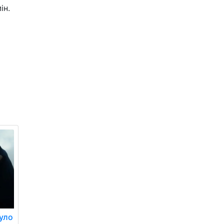
ін.
нуло