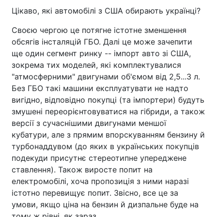
Цікаво, які автомобілі з США обирають українці?
Своєю чергою це потягне істотне зменшення
обсягів інсталяцій ГБО. Далі це може зачепити
ще один сегмент ринку -- імпорт авто зі США,
зокрема тих моделей, які комплектувалися
"атмосферними" двигунами об'ємом від 2,5...3 л.
Без ГБО такі машини експлуатувати не надто
вигідно, відповідно покупці (та імпортери) будуть
змушені переорієнтовуватися на гібриди, а також
версії з сучаснішими двигунами меншої
кубатури, але з прямим впорскуванням бензину й
турбонаддувом (до яких в українських покупців
подекуди присутнє стереотипне упереджене
ставлення). Також виросте попит на
електромобілі, хоча пропозиція з ними наразі
істотно перевищує попит. Звісно, все це за
умови, якщо ціна на бензин й дизпальне буде на
тому ж рівні, як зараз.