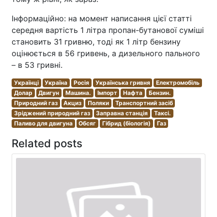
Інформаційно: на момент написання цієї статті
середня вартість 1 літра пропан-бутанової суміші
становить 31 гривню, тоді як 1 літр бензину
оцінюється в 56 гривень, а дизельного пального
– в 53 гривні.
Українці
Україна
Росія
Українська гривня
Електромобіль
Долар
Двигун
Машина.
Імпорт
Нафта
Бензин.
Природний газ
Акциз
Поляки
Транспортний засіб
Зріджений природний газ
Заправна станція
Таксі.
Паливо для двигуна
Обсяг
Гібрид (біологія)
Газ
Related posts