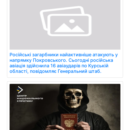
Російські загарбники найактивніше атакують у
напрямку Покровського. Сьогодні російська
авіація здійснила 16 авіаударів по Курській
області, повідомляє Генеральний штаб.