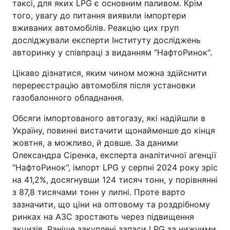
таксі, для яких LPG є основним паливом. Крім
того, увагу до питання виявили імпортери
вживаних автомобілів. Реакцію цих груп
досліджували експерти Інституту досліджень
авторинку у співпраці з виданням "НафтоРинок".
Цікаво дізнатися, яким чином можна здійснити
перереєстрацію автомобіля після установки
газобалонного обладнання.
Обсяги імпортованого автогазу, які надійшли в
Україну, повинні вистачити щонайменше до кінця
жовтня, а можливо, й довше. За даними
Олександра Сіренка, експерта аналітичної агенції
"НафтоРинок", імпорт LPG у серпні 2024 року зріс
на 41,2%, досягнувши 124 тисяч тонн, у порівнянні
з 87,8 тисячами тонн у липні. Проте варто
зазначити, що ціни на оптовому та роздрібному
ринках на АЗС зростають через підвищення
акцизів. Раніше закуплені запаси LPG за нижчими