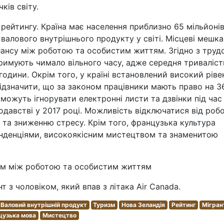
ків світу.
рейтингу. Країна має населення приблизно 65 мільйоні
и валового внутрішнього продукту у світі. Місцеві мешка
ансу між роботою та особистим життям. Згідно з труд
римують чимало вільного часу, адже середня триваліст
одини. Окрім того, у країні встановлений високий ріве
відзначити, що за законом працівники мають право на 3
 можуть ігнорувати електронні листи та дзвінки під час
одавстві у 2017 році. Можливість відключатися від роб
 та зниженню стресу. Крім того, французька культура
нденціями, високоякісним мистецтвом та знаменитою
сом між роботою та особистим життям
 з чоловіком, який впав з літака Air Canada.
Валовий внутрішній продукт
Туризм
Нова Зеландія
Рейтинг
Мігран
цузька мова
Мистецтво