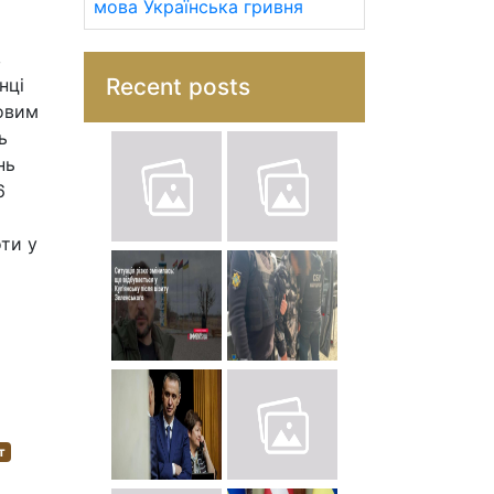
мова
Українська гривня
в
Recent posts
нці
овим
ь
нь
6
оти у
т