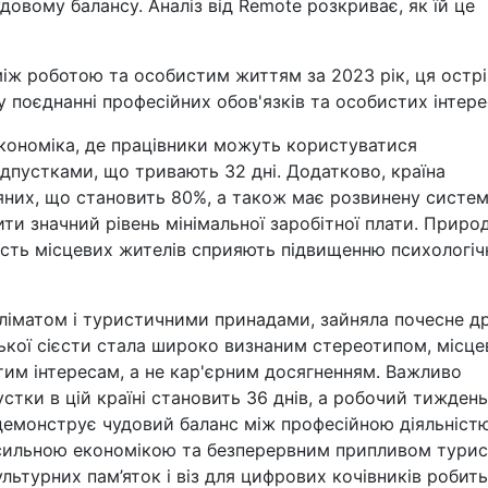
довому балансу. Аналіз від Remote розкриває, як їй це
між роботою та особистим життям за 2023 рік, ця остр
 поєднанні професійних обов'язків та особистих інтерес
 економіка, де працівники можуть користуватися
пустками, що тривають 32 дні. Додатково, країна
яних, що становить 80%, а також має розвинену систе
ти значний рівень мінімальної заробітної плати. Природ
ність місцевих жителів сприяють підвищенню психологіч
 кліматом і туристичними принадами, зайняла почесне д
ської сієсти стала широко визнаним стереотипом, місце
тим інтересам, а не кар'єрним досягненням. Важливо
стки в цій країні становить 36 днів, а робочий тиждень
 демонструє чудовий баланс між професійною діяльніст
ильною економікою та безперервним припливом турист
ультурних пам’яток і віз для цифрових кочівників робить 