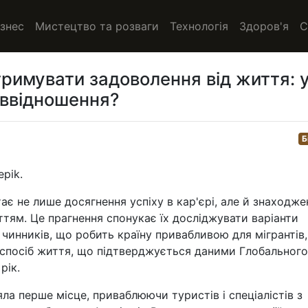
ізнес
Мистецтво та розваги
Технологія
Здоров'я
С
римувати задоволення від життя: 
іввідношення?
Б
epik.
є не лише досягнення успіху в кар'єрі, але й знаходже
тям. Це прагнення спонукає їх досліджувати варіанти
х чинників, що робить країну привабливою для мігрантів,
й спосіб життя, що підтверджується даними Глобального
рік.
яла перше місце, приваблюючи туристів і спеціалістів з