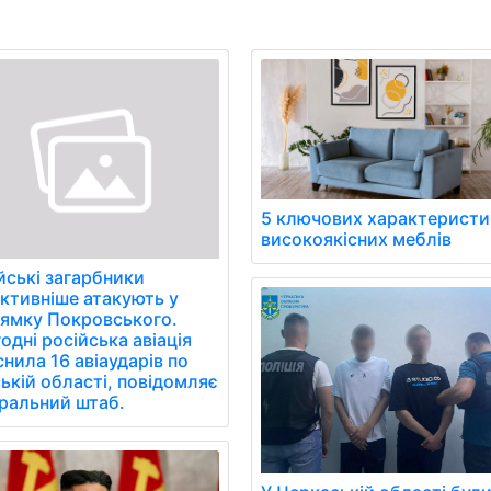
5 ключових характеристи
високоякісних меблів
йські загарбники
ктивніше атакують у
ямку Покровського.
одні російська авіація
снила 16 авіаударів по
ькій області, повідомляє
ральний штаб.