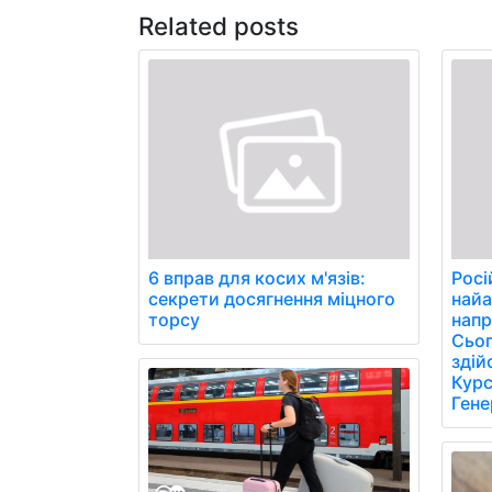
Related posts
6 вправ для косих м'язів:
Росі
секрети досягнення міцного
найа
торсу
напр
Сьог
здій
Курс
Гене