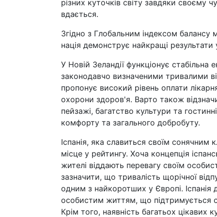
різних куточків світу завдяки своєму чу
вдається.
Згідно з Глобальним індексом балансу 
нація демонструє найкращі результати у
У Новій Зеландії функціонує стабільна
законодавчо визначеними тривалими від
пропонує високий рівень оплати лікарн
охорони здоров'я. Варто також відзначи
пейзажі, багатство культури та гостин
комфорту та загального добробуту.
Іспанія, яка славиться своїм сонячним
місце у рейтингу. Хоча концепція іспан
жителі віддають перевагу своїм особис
зазначити, що тривалість щорічної відпу
одним з найкоротших у Європі. Іспанія
особистим життям, що підтримується с
Крім того, наявність багатьох цікавих к