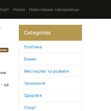
порт
Наука
Навколишнє середовище
у
Categories
Політика
ізнес
Бізнес
Мистецтво та розваги
ння
Технологія
 - це
Здоров'я
Спорт