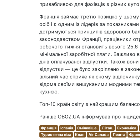
привабливою для фахівців з різних куточ
Франція займає третю позицію у цьому 
осіб і є одним із лідерів за показникам
дотримуються принципів здорового бал
законодавством Франції, працівники от
робочого тижня становить всього 25,6 г
мінімальної заробітної плати. Важливо 
днів оплачуваної відпустки. Також вони
відпустки — це було закріплено в закон
вільний час сприяє якісному відпочинку
відома своїми вишуканими модними те
кухнею.
Топ-10 країн світу з найкращим балан
Раніше OBOZ.UA інформував про інцидент
Франція
Іспанія
Сміливіше.
Літак.
Економіка
Туристична віза
Клан
Air Canada
Пошта
Фран