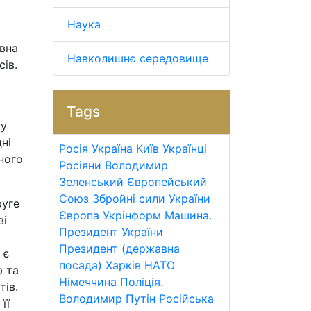
Наука
івна
Навколишнє середовище
ів.
Tags
му
ні
Росія
Україна
Київ
Українці
ного
Росіяни
Володимир
Зеленський
Європейський
Союз
Збройні сили України
руге
Європа
Укрінформ
Машина.
ві
Президент України
Президент (державна
 є
посада)
Харків
НАТО
ю та
Німеччина
Поліція.
ів.
Володимир Путін
Російська
її