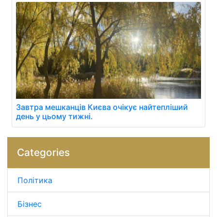
Завтра мешканців Києва очікує найтепліший
день у цьому тижні.
Categories
Політика
Бізнес