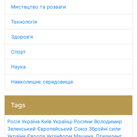
Мистецтво та розваги
Технологія
Здоров'я
Спорт
Наука
Навколишнє середовище
Tags
Росія
Україна
Київ
Українці
Росіяни
Володимир
Зеленський
Європейський Союз
Збройні сили
України
Європа
Укрінформ
Машина.
Президент