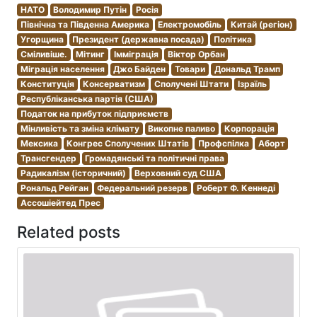
НАТО
Володимир Путін
Росія
Північна та Південна Америка
Електромобіль
Китай (регіон)
Угорщина
Президент (державна посада)
Політика
Сміливіше.
Мітинг
Імміграція
Віктор Орбан
Міграція населення
Джо Байден
Товари
Дональд Трамп
Конституція
Консерватизм
Сполучені Штати
Ізраїль
Республіканська партія (США)
Податок на прибуток підприємств
Мінливість та зміна клімату
Викопне паливо
Корпорація
Мексика
Конгрес Сполучених Штатів
Профспілка
Аборт
Трансгендер
Громадянські та політичні права
Радикалізм (історичний)
Верховний суд США
Рональд Рейган
Федеральний резерв
Роберт Ф. Кеннеді
Ассошіейтед Прес
Related posts