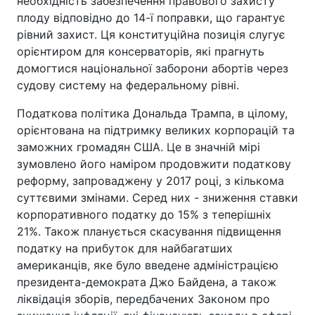
необхідність забезпечення правового захисту
плоду відповідно до 14-ї поправки, що гарантує
рівний захист. Ця конституційна позиція слугує
орієнтиром для консерваторів, які прагнуть
домогтися національної заборони абортів через
судову систему на федеральному рівні.
Податкова політика Дональда Трампа, в цілому,
орієнтована на підтримку великих корпорацій та
заможних громадян США. Це в значній мірі
зумовлено його наміром продовжити податкову
реформу, запроваджену у 2017 році, з кількома
суттєвими змінами. Серед них - зниження ставки
корпоративного податку до 15% з теперішніх
21%. Також планується скасування підвищення
податку на прибуток для найбагатших
американців, яке було введене адміністрацією
президента-демократа Джо Байдена, а також
ліквідація зборів, передбачених Законом про