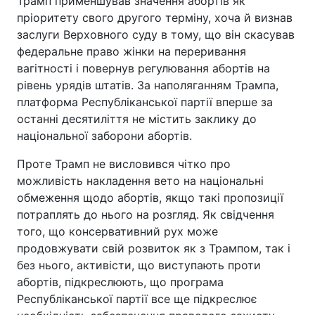
Трамп применшував значення абортів як
пріоритету свого другого терміну, хоча й визнав
заслуги Верховного суду в тому, що він скасував
федеральне право жінки на переривання
вагітності і повернув регулювання абортів на
рівень урядів штатів. За наполяганням Трампа,
платформа Республіканської партії вперше за
останні десятиліття не містить заклику до
національної заборони абортів.
Проте Трамп не висловився чітко про
можливість накладення вето на національні
обмеження щодо абортів, якщо такі пропозиції
потраплять до нього на розгляд. Як свідчення
того, що консервативний рух може
продовжувати свій розвиток як з Трампом, так і
без нього, активісти, що виступають проти
абортів, підкреслюють, що програма
Республіканської партії все ще підкреслює