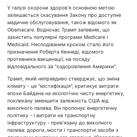
У галузі охорони здоров'я основною метою
залишається скасування Закону про доступне
медичне обслуговування, також відомого як
Obamacare. Водночас Трамп запевняє, що
захистить популярні програми Medicare і
Medicaid. Несподіваним кроком стало його
призначення Роберта Кеннеді, відомого
противника вакцинації, на посаду
відповідального за "оздоровлення Америки".
Трамп, який неправдиво стверджує, що зміна
клімату - це "містифікація", критикує витрати
епохи Байдена на екологічно чисту енергетику,
покликану зменшити залежність США від
викопного палива. Він пропонує енергетичну
політику - і витрати на транспортну
інфраструктуру - прив'язану до викопного
палива: дороги, мости і транспортні засоби з