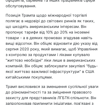
офіціантів, барменів та інших працівників сфери
обслуговування.
Позиція Трампа щодо міжнародної торгівлі
полягає в недовірі до світових ринків як таких,
що шкодять американським інтересам. Він
пропонує тарифи від 10% до 20% на іноземні
товари - а в деяких промовах згадував навіть
вищі відсотки. Він обіцяє відновити дію указу від
серпня 2020 року, який вимагає, щоб Управління
з контролю за продуктами і ліками купувало
"життєво необхідні" ліки лише в американських
компаній. Він обіцяє заблокувати закупівлі "будь-
якої життєво важливої інфраструктури" в США
китайськими покупцями.
Трамп висловився за зменшення суспільної уваги
до різноманітності та за зміцнення правового
захисту для представників ЛГБТК-спільноти. Він
запропонував припинити ініціативи, пов'язані з