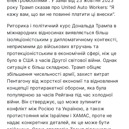
електромобілями". У заяві від 23 жовтня 2023
року Трамп сказав про United Auto Workers: "Я
кажу вам, що ви не повинні платити ці внески".
Риторика і політичний курс Дональда Трампа в
міжнародних відносинах виявляється більш
ізоляціоністським у дипломатичному контексті,
неприємним до військових втручань та
протекціоністським в економічній сфері, ніж це
було в США з часів Другої світової війни. Однак
ситуація є більш складною. Трамп обіцяє
збільшення чисельності армії, захист витрат
Пентагону від жорсткої економії та відновлення
концепції протиракетної оборони, яка була
популярною за часів Рейгана під час холодної
війни. Він стверджує, що може зупинити
конфлікт між Росією та Україною, а також
протистояння між Ізраїлем і ХАМАС, проте не
надає конкретних деталей, як це може бути