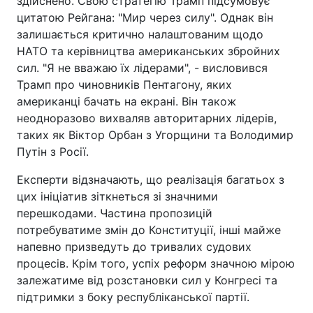
здійснено. Свою стратегію Трамп підсумовує
цитатою Рейгана: "Мир через силу". Однак він
залишається критично налаштованим щодо
НАТО та керівництва американських збройних
сил. "Я не вважаю їх лідерами", - висловився
Трамп про чиновників Пентагону, яких
американці бачать на екрані. Він також
неодноразово вихваляв авторитарних лідерів,
таких як Віктор Орбан з Угорщини та Володимир
Путін з Росії.
Експерти відзначають, що реалізація багатьох з
цих ініціатив зіткнеться зі значними
перешкодами. Частина пропозицій
потребуватиме змін до Конституції, інші майже
напевно призведуть до тривалих судових
процесів. Крім того, успіх реформ значною мірою
залежатиме від розстановки сил у Конгресі та
підтримки з боку республіканської партії.