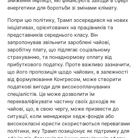
зниження інфляції, які фінансують заходи в сфері
енергетики для боротьби зі змінами клімату.
Попри цю політику, Трамп зосередився на нових
ініціативах, орієнтованих на працівників та
представників середнього класу. Він
запропонував звільнити зароблені чайові,
заробітну плату, що підлягає соціальному
страхуванню, та понаднормову оплату від
прибуткового податку. Проте важливо зазначити,
що його пропозиція щодо чайових, в залежності
від формулювання Конгресом, може створити
податкові вигоди для високооплачуваних
спеціалістів. Це може дозволити їм
перекваліфікувати частину своїх доходів як
чайові, що, в свою чергу, може призвести до
ситуації, коли менеджери хедж-фондів або
висококласні юристи скористаються перевагами
політики, яку Трамп позиціонує як підтримку для