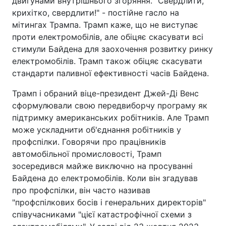
двигунами внутрішнього згоряння. "Свердлити,
крихітко, свердлити!" - постійне гасло на
мітингах Трампа. Трамп каже, що не виступає
проти електромобілів, але обіцяє скасувати всі
стимули Байдена для заохочення розвитку ринку
електромобілів. Трамп також обіцяє скасувати
стандарти паливної ефективності часів Байдена.
Трамп і обраний віце-президент Джей-Ді Венс
сформулювали свою передвиборчу програму як
підтримку американських робітників. Але Трамп
може ускладнити об'єднання робітників у
профспілки. Говорячи про працівників
автомобільної промисловості, Трамп
зосередився майже виключно на просуванні
Байдена до електромобілів. Коли він згадував
про профспілки, він часто називав
"профспілкових босів і генеральних директорів"
співучасниками "цієї катастрофічної схеми з