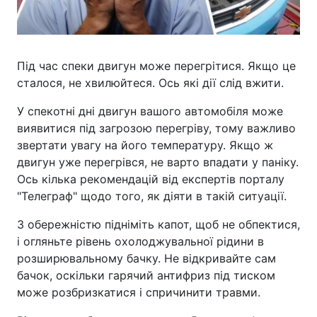
Під час спеки двигун може перегрітися. Якщо це
сталося, не хвилюйтеся. Ось які дії слід вжити.
У спекотні дні двигун вашого автомобіля може
виявитися під загрозою перегріву, тому важливо
звертати увагу на його температуру. Якщо ж
двигун уже перегрівся, не варто впадати у паніку.
Ось кілька рекомендацій від експертів порталу
"Телеграф" щодо того, як діяти в такій ситуації.
З обережністю підніміть капот, щоб не обпектися,
і огляньте рівень охолоджувальної рідини в
розширювальному бачку. Не відкривайте сам
бачок, оскільки гарячий антифриз під тиском
може розбризкатися і спричинити травми.