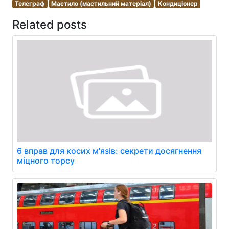
Телеграф
Мастило (мастильний матеріал)
Кондиціонер
Related posts
6 вправ для косих м'язів: секрети досягнення
міцного торсу