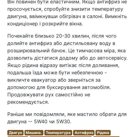
Він повинен бути еластичним. Якщо антифриз не
просочується, спробуйте знизити температуру
двигуна, ввімкнувши обігрівач в салоні. Вимкніть
кондиціонер і розкрийте вікна.
Почекайте близько 20-30 хвилин, після чого
долийте антифриз або дистильовану воду в
розширювальний бачок. Це тимчасова міра, яка
дозволить дістатися додому або до автосервісу.
Якщо рідина відразу витікає після доливання,
подальша їзда може бути небезпечною -
викличте евакуатор або зверніться за
допомогою для буксирування автомобіля.
Продовжувати рух самостійно не
рекомендується.
Раніше ми повідомляли, яке мастило обрати для
двигуна -- 5W40 чи 5W30.
Двигун
Машина.
Температура
Антифриз
Рідина