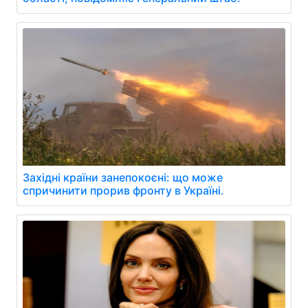
Західні країни занепокоєні: що може
спричинити прорив фронту в Україні.