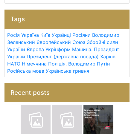
Tags
Росія
Україна
Київ
Українці
Росіяни
Володимир
Зеленський
Європейський Союз
Збройні сили
України
Європа
Укрінформ
Машина.
Президент
України
Президент (державна посада)
Харків
НАТО
Німеччина
Поліція.
Володимир Путін
Російська мова
Українська гривня
Recent posts