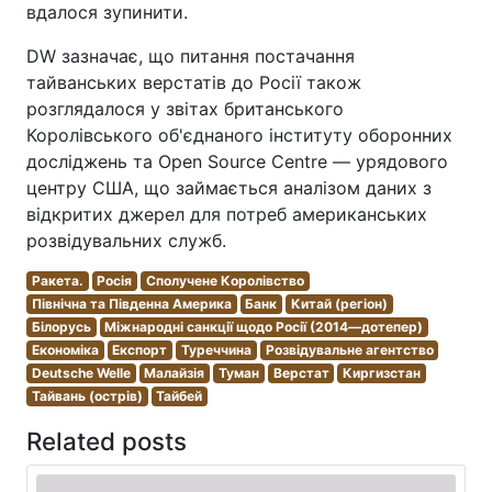
вдалося зупинити.
DW зазначає, що питання постачання
тайванських верстатів до Росії також
розглядалося у звітах британського
Королівського об'єднаного інституту оборонних
досліджень та Open Source Centre — урядового
центру США, що займається аналізом даних з
відкритих джерел для потреб американських
розвідувальних служб.
Ракета.
Росія
Сполучене Королівство
Північна та Південна Америка
Банк
Китай (регіон)
Білорусь
Міжнародні санкції щодо Росії (2014—дотепер)
Економіка
Експорт
Туреччина
Розвідувальне агентство
Deutsche Welle
Малайзія
Туман
Верстат
Киргизстан
Тайвань (острів)
Тайбей
Related posts