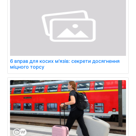
6 вправ для косих м'язів: секрети досягнення
міцного торсу