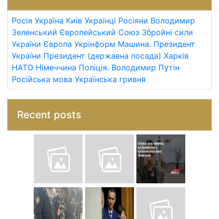
Росія
Україна
Київ
Українці
Росіяни
Володимир
Зеленський
Європейський Союз
Збройні сили
України
Європа
Укрінформ
Машина.
Президент
України
Президент (державна посада)
Харків
НАТО
Німеччина
Поліція.
Володимир Путін
Російська мова
Українська гривня
Recent posts