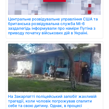
Центральне розвідувальне управління США та
британська розвідувальна служба Мі-6
заздалегідь інформували про наміри Путіна з
приводу початку військових дій в Україні.
На Закарпатті поліцейський запобіг жахливій
трагедії, коли чоловік погрожував спалити
себе та свою дитину. Однак, в процесі