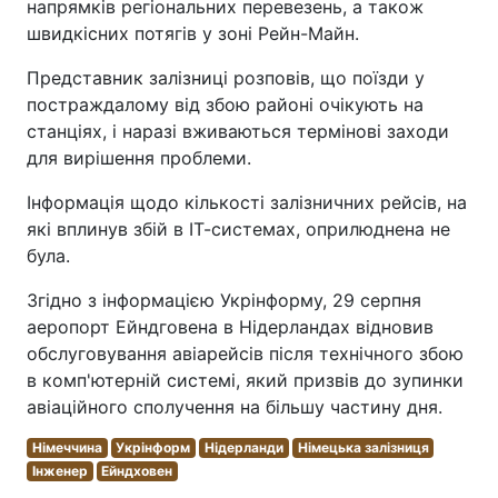
напрямків регіональних перевезень, а також
швидкісних потягів у зоні Рейн-Майн.
Представник залізниці розповів, що поїзди у
постраждалому від збою районі очікують на
станціях, і наразі вживаються термінові заходи
для вирішення проблеми.
Інформація щодо кількості залізничних рейсів, на
які вплинув збій в ІТ-системах, оприлюднена не
була.
Згідно з інформацією Укрінформу, 29 серпня
аеропорт Ейндговена в Нідерландах відновив
обслуговування авіарейсів після технічного збою
в комп'ютерній системі, який призвів до зупинки
авіаційного сполучення на більшу частину дня.
Німеччина
Укрінформ
Нідерланди
Німецька залізниця
Інженер
Ейндховен