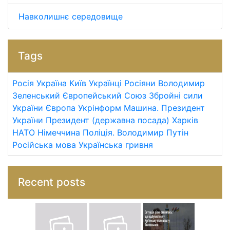
Навколишнє середовище
Tags
Росія
Україна
Київ
Українці
Росіяни
Володимир
Зеленський
Європейський Союз
Збройні сили
України
Європа
Укрінформ
Машина.
Президент
України
Президент (державна посада)
Харків
НАТО
Німеччина
Поліція.
Володимир Путін
Російська мова
Українська гривня
Recent posts