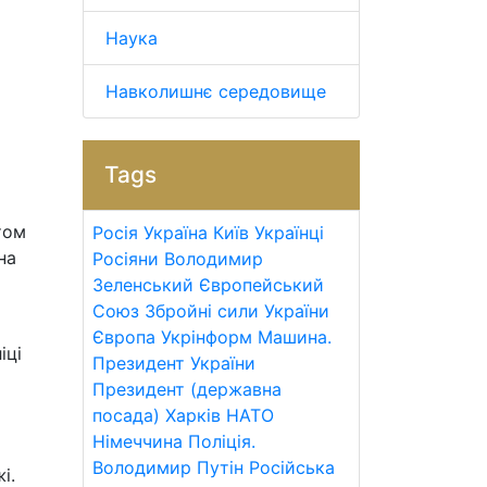
Наука
Навколишнє середовище
Tags
том
Росія
Україна
Київ
Українці
на
Росіяни
Володимир
Зеленський
Європейський
Союз
Збройні сили України
Європа
Укрінформ
Машина.
іці
Президент України
Президент (державна
посада)
Харків
НАТО
Німеччина
Поліція.
Володимир Путін
Російська
і.