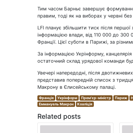
Тим часом Барньє завершує формування 
правим, тоді як на виборах у червні без
LFI планує збільшити тиск після першої 
інформацією влади, від 110 000 до 300 0
Франції. Цієї суботи в Парижі, за різни
За інформацією Укрінформу, канцелярія
остаточний склад урядової команди буд
Увечері напередодні, після двотижневих
представив попередній список з тридця
Макрону в Єлисейському палаці.
Франція
Укрінформ
Прем'єр-міністр
Париж
Н
Еммануель Макрон
Коаліція
Related posts