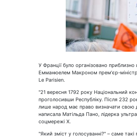
У Франції було організовано приблизно 
Емманюелем Макроном прем'єр-міністра
Le Parisien.
"21 вересня 1792 року Національний ко
проголосивши Республіку. Після 232 рок
лише народ має право визначати свою до
написала Матільда Пано, лідерка ультралі
соцмережі Х.
"Який зміст у голосуванні?" – саме такі