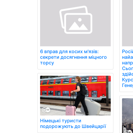
6 вправ для косих м'язів:
Росі
секрети досягнення міцного
найа
торсу
напр
Сьог
здій
Курс
Гене
Німецькі туристи
подорожують до Швейцарії