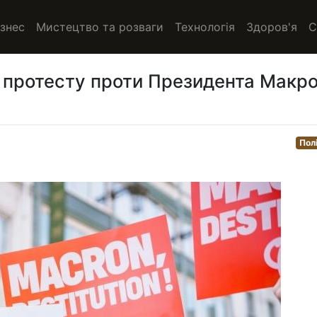
ізнес
Мистецтво та розваги
Технологія
Здоров'я
С
ї протесту проти Президента Макр
Пол