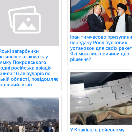
Іран тимчасово призупин
передачу Росії пускових
установок для своїх ракет
йські загарбники
Які можливі причини цьог
ктивніше атакують у
рішення?
ямку Покровського.
одні російська авіація
снила 16 авіаударів по
ькій області, повідомляє
ральний штаб.
У Краківці в рейсовому