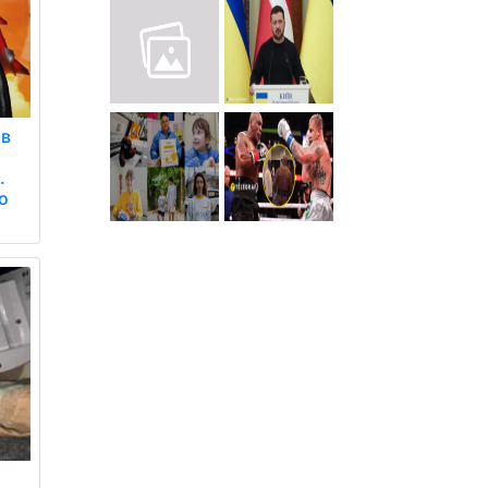
ив
.
о