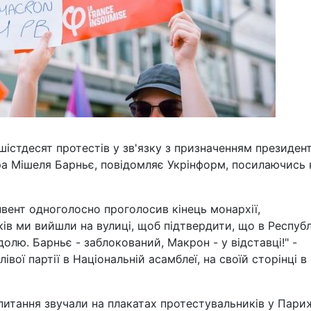
шістдесят протестів у зв'язку з призначенням президен
 Мішеля Барньє, повідомляє Укрінформ, посилаючись 
нвент одноголосно проголосив кінець монархії,
ів ми вийшли на вулиці, щоб підтвердити, що в Республ
лю. Барньє - заблокований, Макрон - у відставці!" -
вої партії в Національній асамблеї, на своїй сторінці в
 питання звучали на плакатах протестувальників у Париж