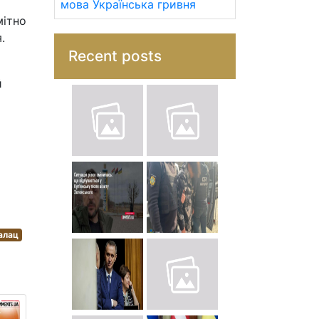
мова
Українська гривня
мітно
.
Recent posts
й
алац