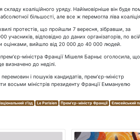
складу коаліційного уряду. Найімовірніше він буде по
 абсолютної більшості, але все ж перемогла ліва коаліція
хвилі протестів, що пройшли 7 вересня, зібравши, за
00 учасників, відповідно до даних організаторів, по всі
ми оцінками, вийшло від 20 000 до 40 000 людей.
 прем'єр-міністра Франції Мішеля Барньє оголосила, що
е визначено до неділі.
 перемовин і пошуків кандидатів, прем'єр-міністр
ти восьми міністрів президенту Франції Еммануелю
аціональний з'їзд
Le Parisien
Прем'єр-міністр Франції
Єлисейський п