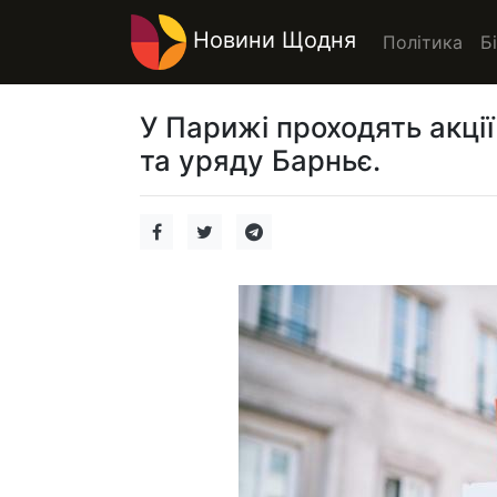
Новини Щодня
Політика
Б
У Парижі проходять акці
та уряду Барньє.