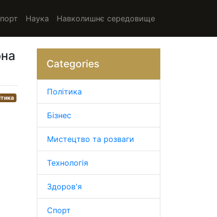
порт
Наука
Навколишнє середовище
она
Categories
Політика
ітика
Бізнес
Мистецтво та розваги
Технологія
Здоров'я
Спорт