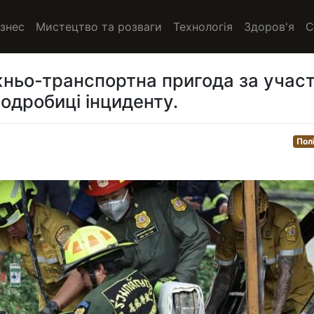
ізнес
Мистецтво та розваги
Технологія
Здоров'я
С
жньо-транспортна пригода за учас
одробиці інциденту.
Пол