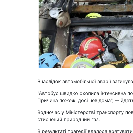
Внаслідок автомобільної аварії загинул
"Автобус швидко охопила інтенсивна пож
Причина пожежі досі невідома", -- йдет
Водночас у Міністерстві транспорту по
стиснений природний газ.
В результаті трагедії вдалося врятувати 