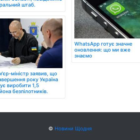
ральний штаб.
WhatsApp готує значне
оновлення: що ми вже
знаємо
'єр-міністр заявив, що
авершення року Україна
ує виробити 1,5
йона безпілотників.
©
Новини Щодня