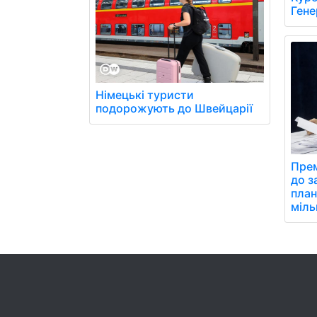
Гене
Німецькі туристи
подорожують до Швейцарії
Прем
до з
план
міль