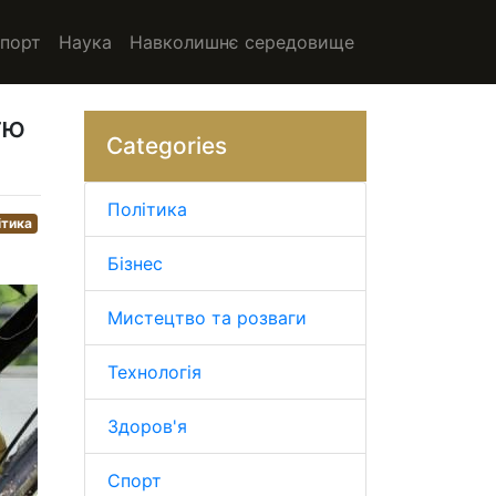
порт
Наука
Навколишнє середовище
тю
Categories
Політика
ітика
Бізнес
Мистецтво та розваги
Технологія
Здоров'я
Спорт