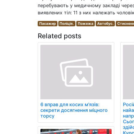
перебувають у медичному закладі через
виявлених тіл: 11 з них належать чолові
Пасажир
Поліція.
Пожежа
Автобус.
Стиснени
Related posts
6 вправ для косих м'язів:
Росі
секрети досягнення міцного
найа
торсу
напр
Сьог
здій
Курс