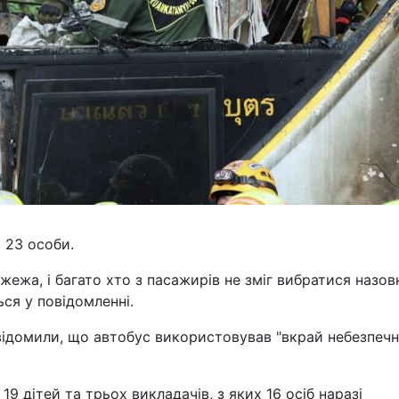
о 23 особи.
ежа, і багато хто з пасажирів не зміг вибратися назовн
ься у повідомленні.
відомили, що автобус використовував "вкрай небезпеч
19 дітей та трьох викладачів, з яких 16 осіб наразі