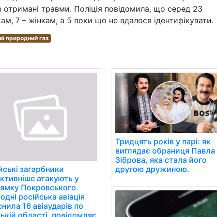
 отримані травми. Поліція повідомила, що серед 23
кам, 7 – жінкам, а 5 поки що не вдалося ідентифікувати.
й природний газ
Тридцять років у парі: як
виглядає обраниця Павла
Зіброва, яка стала його
другою дружиною.
йські загарбники
ктивніше атакують у
ямку Покровського.
одні російська авіація
снила 16 авіаударів по
ькій області, повідомляє