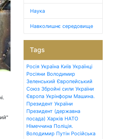
Наука
Навколишнє середовище
Tags
Росія
Україна
Київ
Українці
Росіяни
Володимир
Зеленський
Європейський
Союз
Збройні сили України
Європа
Укрінформ
Машина.
і.
Президент України
Президент (державна
ний"
посада)
Харків
НАТО
Німеччина
Поліція.
Володимир Путін
Російська