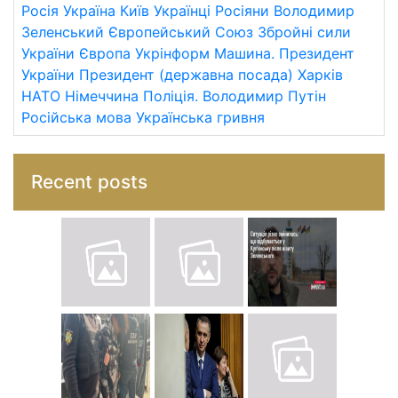
Росія
Україна
Київ
Українці
Росіяни
Володимир
Зеленський
Європейський Союз
Збройні сили
України
Європа
Укрінформ
Машина.
Президент
України
Президент (державна посада)
Харків
НАТО
Німеччина
Поліція.
Володимир Путін
Російська мова
Українська гривня
Recent posts