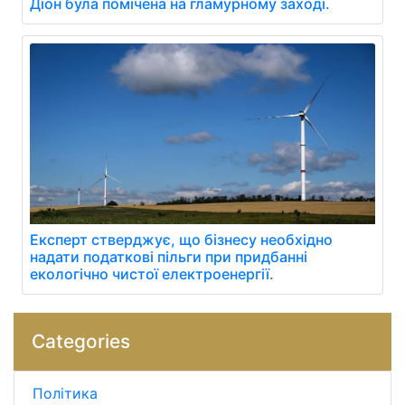
Діон була помічена на гламурному заході.
Експерт стверджує, що бізнесу необхідно
надати податкові пільги при придбанні
екологічно чистої електроенергії.
Categories
Політика