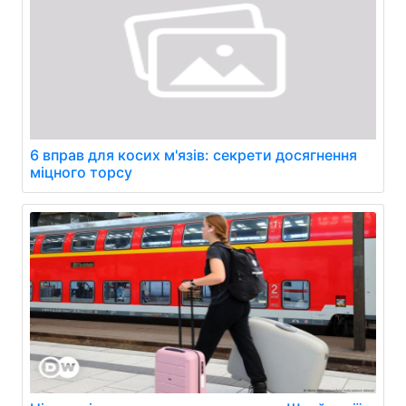
6 вправ для косих м'язів: секрети досягнення
міцного торсу