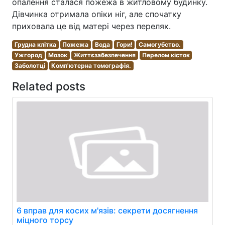
опалення сталася пожежа в житловому будинку.
Дівчинка отримала опіки ніг, але спочатку
приховала це від матері через переляк.
Грудна клітка
Пожежа
Вода
Гори!
Самогубство.
Ужгород
Мозок
Життєзабезпечення
Перелом кісток
Заболотці
Комп'ютерна томографія.
Related posts
6 вправ для косих м'язів: секрети досягнення
міцного торсу