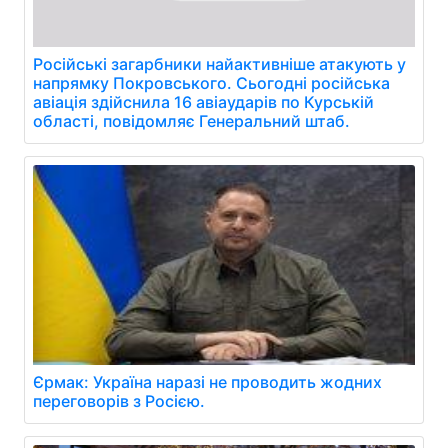
Російські загарбники найактивніше атакують у
напрямку Покровського. Сьогодні російська
авіація здійснила 16 авіаударів по Курській
області, повідомляє Генеральний штаб.
Єрмак: Україна наразі не проводить жодних
переговорів з Росією.