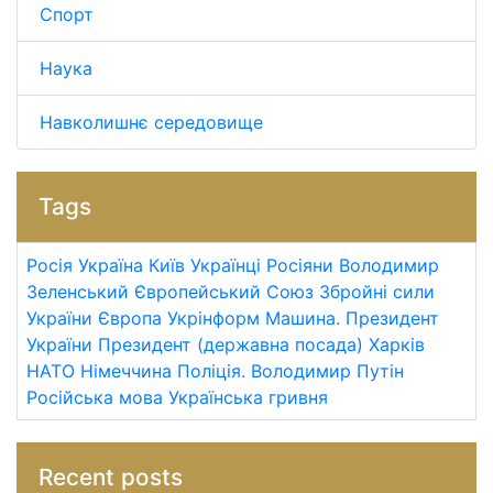
Спорт
Наука
Навколишнє середовище
Tags
Росія
Україна
Київ
Українці
Росіяни
Володимир
Зеленський
Європейський Союз
Збройні сили
України
Європа
Укрінформ
Машина.
Президент
України
Президент (державна посада)
Харків
НАТО
Німеччина
Поліція.
Володимир Путін
Російська мова
Українська гривня
Recent posts