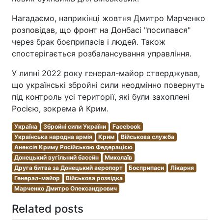
Нагадаємо, наприкінці жовтня Дмитро Марченко
розповідав, що фронт на Донбасі "посипався"
через брак боєприпасів і людей. Також
спостерігається розбалансування управління.
У липні 2022 року генерал-майор стверджував,
що українські збройні сили неодмінно повернуть
під контроль усі території, які були захоплені
Росією, зокрема й Крим.
Україна
Збройні сили України
Facebook
Українська народна армія
Крим
Військова служба
Анексія Криму Російською Федерацією
Донецький вугільний басейн
Миколаїв
Друга битва за Донецький аеропорт
Боєприпаси
Лікарня
Генерал-майор
Військова розвідка
Марченко Дмитро Олександрович
Related posts