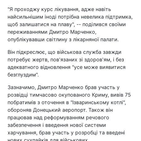
"Я проходжу курс лікування, адже навіть
найсильнішим іноді потрібна невелика підтримка,
щоб залишатися на плаву", -- поділився своїми
переживаннями Дмитро Марченко,
опублікувавши світлину з лікарняної палати.
Він підкреслює, що військова служба завжди
потребує жертв, пов'язаних зі здоров'ям, і без
адекватного відновлення "усе може виявитися
безглуздим".
Зазначимо, Дмитро Марченко брав участь у
розвідці тимчасово окупованого Криму, вивів 75
побратимів з оточення в "Ізваринському котлі",
обороняв Донецький аеропорт. Також він
працював над реформуванням речового
забезпечення і введення нової системи
харчування, брав участь у розробці та введені
нових сухпайків для військових.