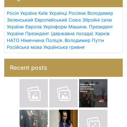
Росія
Україна
Київ
Українці
Росіяни
Володимир
Зеленський
Європейський Союз
Збройні сили
України
Європа
Укрінформ
Машина.
Президент
України
Президент (державна посада)
Харків
НАТО
Німеччина
Поліція.
Володимир Путін
Російська мова
Українська гривня
Recent posts