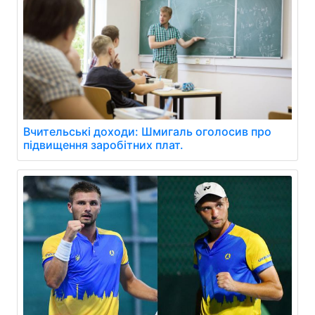
Вчительські доходи: Шмигаль оголосив про
підвищення заробітних плат.