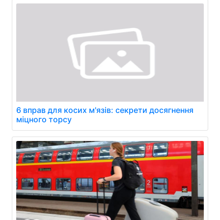
6 вправ для косих м'язів: секрети досягнення
міцного торсу