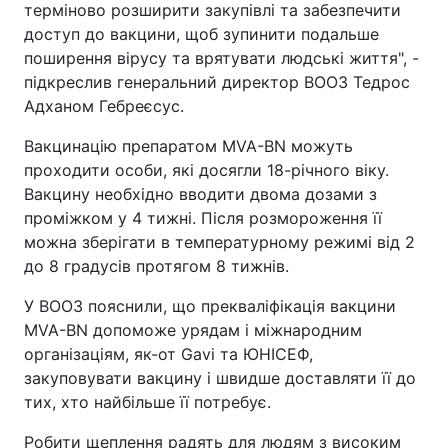
терміново розширити закупівлі та забезпечити
доступ до вакцини, щоб зупинити подальше
поширення вірусу та врятувати людські життя", -
підкреслив генеральний директор ВООЗ Тедрос
Адханом Гебреєсус.
Вакцинацію препаратом MVA-BN можуть
проходити особи, які досягли 18-річного віку.
Вакцину необхідно вводити двома дозами з
проміжком у 4 тижні. Після розмороження її
можна зберігати в температурному режимі від 2
до 8 градусів протягом 8 тижнів.
У ВООЗ пояснили, що прекваліфікація вакцини
MVA-BN допоможе урядам і міжнародним
організаціям, як-от Gavi та ЮНІСЕФ,
закуповувати вакцину і швидше доставляти її до
тих, хто найбільше її потребує.
Робити щеплення радять для людям з високим