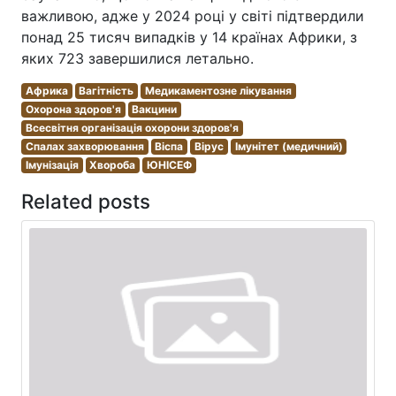
важливою, адже у 2024 році у світі підтвердили
понад 25 тисяч випадків у 14 країнах Африки, з
яких 723 завершилися летально.
Африка
Вагітність
Медикаментозне лікування
Охорона здоров'я
Вакцини
Всесвітня організація охорони здоров'я
Спалах захворювання
Віспа
Вірус
Імунітет (медичний)
Імунізація
Хвороба
ЮНІСЕФ
Related posts