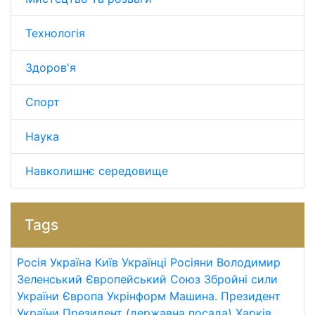
Технологія
Здоров'я
Спорт
Наука
Навколишнє середовище
Tags
Росія
Україна
Київ
Українці
Росіяни
Володимир
Зеленський
Європейський Союз
Збройні сили
України
Європа
Укрінформ
Машина.
Президент
України
Президент (державна посада)
Харків