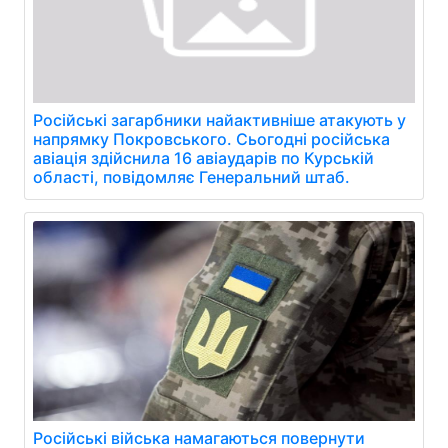
Російські загарбники найактивніше атакують у
напрямку Покровського. Сьогодні російська
авіація здійснила 16 авіаударів по Курській
області, повідомляє Генеральний штаб.
Російські війська намагаються повернути