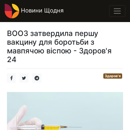
Новини Щодня
ВООЗ затвердила першу
вакцину для боротьби з
мавпячою віспою - Здоров'я
24
Здоров'я