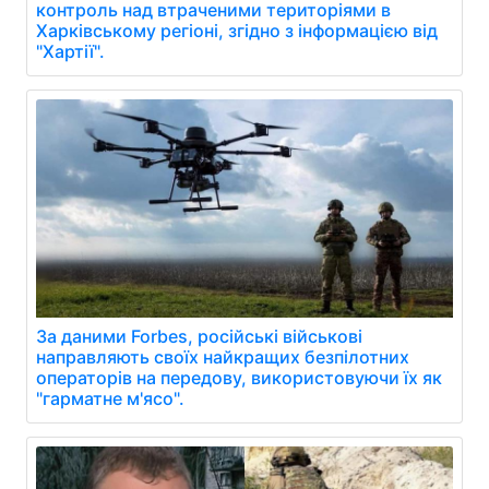
контроль над втраченими територіями в
Харківському регіоні, згідно з інформацією від
"Хартії".
За даними Forbes, російські військові
направляють своїх найкращих безпілотних
операторів на передову, використовуючи їх як
"гарматне м'ясо".