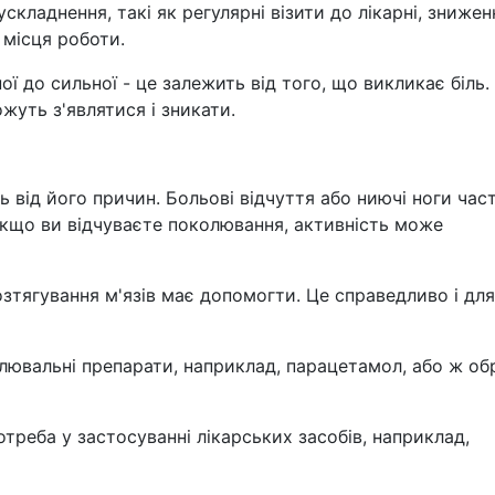
складнення, такі як регулярні візити до лікарні, знижен
 місця роботи.
ої до сильної - це залежить від того, що викликає біль.
уть з'являтися і зникати.
 від його причин. Больові відчуття або ниючі ноги час
кщо ви відчуваєте поколювання, активність може
зтягування м'язів має допомогти. Це справедливо і для
лювальні препарати, наприклад, парацетамол, або ж об
треба у застосуванні лікарських засобів, наприклад,