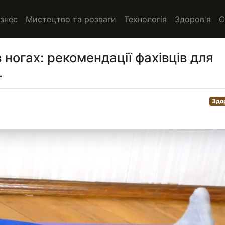
ізнес
Мистецтво та розваги
Технологія
Здоров'я
С
 ногах: рекомендації фахівців для
.
Здо