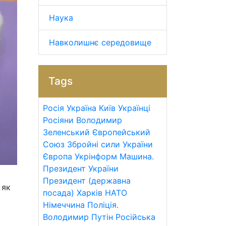
Наука
Навколишнє середовище
Tags
Росія
Україна
Київ
Українці
Росіяни
Володимир
Зеленський
Європейський
Союз
Збройні сили України
Європа
Укрінформ
Машина.
Президент України
Президент (державна
 як
посада)
Харків
НАТО
Німеччина
Поліція.
Володимир Путін
Російська