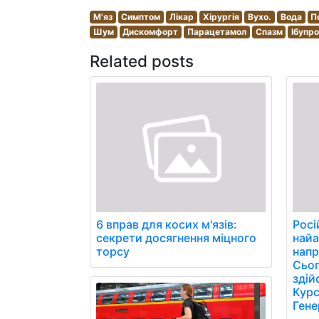
М'яз
Симптом
Лікар
Хірургія
Вухо.
Вода
П
Шум
Дискомфорт
Парацетамол
Спазм
Ібупр
Related posts
6 вправ для косих м'язів:
Росі
секрети досягнення міцного
найа
торсу
напр
Сьог
здій
Курс
Гене