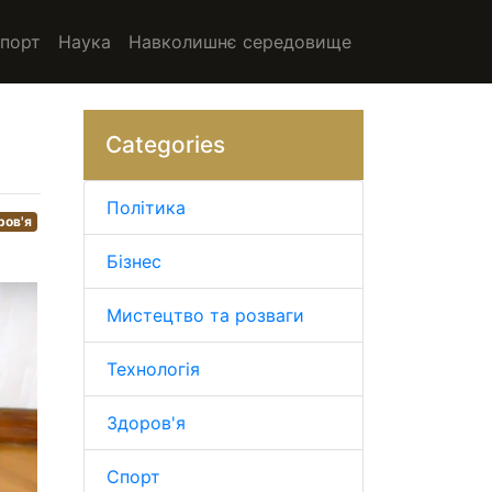
порт
Наука
Навколишнє середовище
Categories
Політика
ров'я
Бізнес
Мистецтво та розваги
Технологія
Здоров'я
Спорт