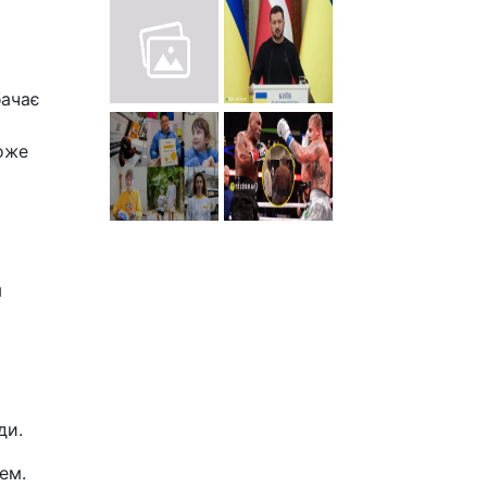
бачає
може
м
ди.
ем.