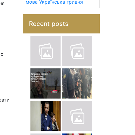
мова
Українська гривня
ня
Recent posts
то
рати