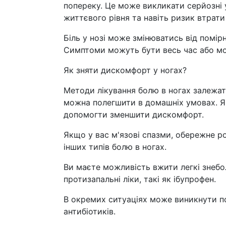
попереку. Це може викликати серйозні у
життєвого рівня та навіть ризик втрати
Біль у нозі може змінюватись від помірн
Симптоми можуть бути весь час або мож
Як зняти дискомфорт у ногах?
Методи лікування болю в ногах залежать
можна полегшити в домашніх умовах. Я
допомогти зменшити дискомфорт.
Якщо у вас м'язові спазми, обережне ро
інших типів болю в ногах.
Ви маєте можливість вжити легкі знебо
протизапальні ліки, такі як ібупрофен.
В окремих ситуаціях може виникнути по
антибіотиків.