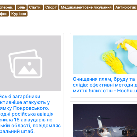
оперек.
Біль
Спати.
Спорт
Медикаментозне лікування
Антибіотик
офен
Куріння
Очищення плям, бруду та
слідів: ефективні методи 
миття білих стін - Hochu.
йські загарбники
ктивніше атакують у
ямку Покровського.
одні російська авіація
снила 16 авіаударів по
ькій області, повідомляє
ральний штаб.