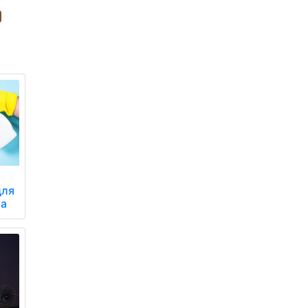
для
ua