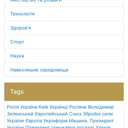
Технологія
Здоров'я
Спорт
Наука
Навколишнє середовище
Tags
Росія
Україна
Київ
Українці
Росіяни
Володимир
Зеленський
Європейський Союз
Збройні сили
України
Європа
Укрінформ
Машина.
Президент
України
Президент (державна посада)
Харків