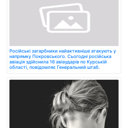
Російські загарбники найактивніше атакують у
напрямку Покровського. Сьогодні російська
авіація здійснила 16 авіаударів по Курській
області, повідомляє Генеральний штаб.