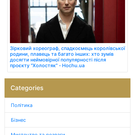
Зірковий хореограф, спадкоємець королівської
родини, плавець та багато інших: хто зумів
досягти неймовірної популярності після
проєкту "Холостяк" - Hochu.ua
Categories
Політика
Бізнес
Мистецтво та розваги