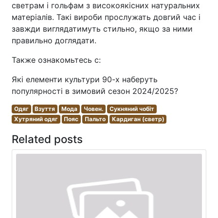
светрам і гольфам з високоякісних натуральних
матеріалів. Такі вироби прослужать довгий час і
завжди виглядатимуть стильно, якщо за ними
правильно доглядати.
Также ознакомьтесь с:
Які елементи культури 90-х наберуть
популярності в зимовий сезон 2024/2025?
Одяг
Взуття
Мода
Човен.
Сукняний чобіт
Хутряний одяг
Пояс
Пальто
Кардиган (светр)
Related posts