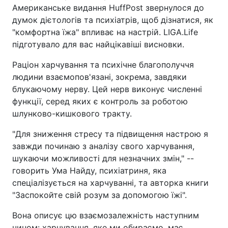
Американське видання HuffPost звернулося до
думок дієтологів та психіатрів, щоб дізнатися, як
"комфортна їжа" впливає на настрій. LIGA.Life
підготувало для вас найцікавіші висновки.
Раціон харчування та психічне благополуччя
людини взаємопов'язані, зокрема, завдяки
блукаючому нерву. Цей нерв виконує численні
функції, серед яких є контроль за роботою
шлунково-кишкового тракту.
"Для зниження стресу та підвищення настрою я
завжди починаю з аналізу свого харчування,
шукаючи можливості для незначних змін," --
говорить Ума Найду, психіатриня, яка
спеціалізується на харчуванні, та авторка книги
"Заспокойте свій розум за допомогою їжі".
Вона описує цю взаємозалежність наступним
чином: харчування, яке ми обираємо, має