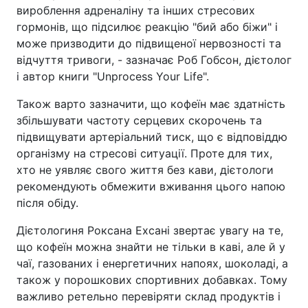
вироблення адреналіну та інших стресових
гормонів, що підсилює реакцію "бий або біжи" і
може призводити до підвищеної нервозності та
відчуття тривоги, - зазначає Роб Гобсон, дієтолог
і автор книги "Unprocess Your Life".
Також варто зазначити, що кофеїн має здатність
збільшувати частоту серцевих скорочень та
підвищувати артеріальний тиск, що є відповіддю
організму на стресові ситуації. Проте для тих,
хто не уявляє свого життя без кави, дієтологи
рекомендують обмежити вживання цього напою
після обіду.
Дієтологиня Роксана Ехсані звертає увагу на те,
що кофеїн можна знайти не тільки в каві, але й у
чаї, газованих і енергетичних напоях, шоколаді, а
також у порошкових спортивних добавках. Тому
важливо ретельно перевіряти склад продуктів і