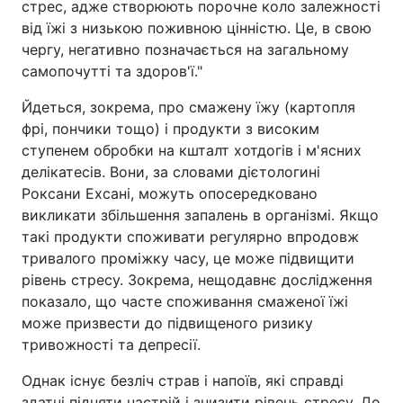
стрес, адже створюють порочне коло залежності
від їжі з низькою поживною цінністю. Це, в свою
чергу, негативно позначається на загальному
самопочутті та здоров'ї."
Йдеться, зокрема, про смажену їжу (картопля
фрі, пончики тощо) і продукти з високим
ступенем обробки на кшталт хотдогів і м'ясних
делікатесів. Вони, за словами дієтологині
Роксани Ехсані, можуть опосередковано
викликати збільшення запалень в організмі. Якщо
такі продукти споживати регулярно впродовж
тривалого проміжку часу, це може підвищити
рівень стресу. Зокрема, нещодавнє дослідження
показало, що часте споживання смаженої їжі
може призвести до підвищеного ризику
тривожності та депресії.
Однак існує безліч страв і напоїв, які справді
здатні підняти настрій і знизити рівень стресу. До