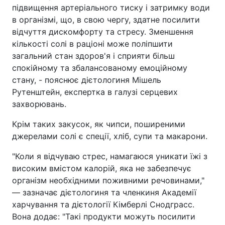
підвищення артеріального тиску і затримку води
в організмі, що, в свою чергу, здатне посилити
відчуття дискомфорту та стресу. Зменшення
кількості солі в раціоні може поліпшити
загальний стан здоров'я і сприяти більш
спокійному та збалансованому емоційному
стану, - пояснює дієтологиня Мішель
Рутенштейн, експертка в галузі серцевих
захворювань.
Крім таких закусок, як чипси, поширеними
джерелами солі є спеції, хліб, супи та макарони.
"Коли я відчуваю стрес, намагаюся уникати їжі з
високим вмістом калорій, яка не забезпечує
організм необхідними поживними речовинами,"
— зазначає дієтологиня та членкиня Академії
харчування та дієтології Кімберлі Снодграсс.
Вона додає: "Такі продукти можуть посилити