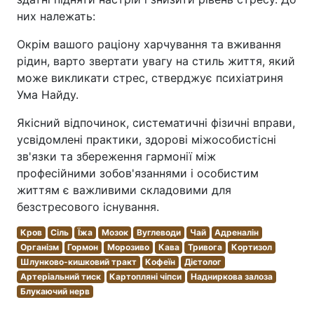
них належать:
Окрім вашого раціону харчування та вживання
рідин, варто звертати увагу на стиль життя, який
може викликати стрес, стверджує психіатриня
Ума Найду.
Якісний відпочинок, систематичні фізичні вправи,
усвідомлені практики, здорові міжособистісні
зв'язки та збереження гармонії між
професійними зобов'язаннями і особистим
життям є важливими складовими для
безстресового існування.
Кров
Сіль
Їжа
Мозок
Вуглеводи
Чай
Адреналін
Організм
Гормон
Морозиво
Кава
Тривога
Кортизол
Шлунково-кишковий тракт
Кофеїн
Дієтолог
Артеріальний тиск
Картопляні чіпси
Надниркова залоза
Блукаючий нерв