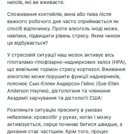
напоїв, які ви вживаєте.
Споживання коктейлів, вина або пива після
важкого робочого дня часто сприймається як
спосіб відпочинку. Проте алкоголь іноді може,
навпаки, підвищити рівень стресу. Яким чином
це відбувається?
У стресовій ситуації наш мозок активує вісь
гіпоталамо-гіпофізарно-надниркових залоз (HPA),
що вивільняє гормон стресу кортизол. Вживання
алкоголю може порушити функції наднирників,
пояснює Сью-Еллен Андерсон Гейнс (Sue-Ellen
Anderson Haynes), дієтологиня та членкиня
Академії харчування та дієтології США:
Розгляньте ситуацію пресингу в умовах
небезпеки: кровообіг у руках, ногах і мозку
активізується, серце починає битися швидше, а
дихання стає частішим. Крім того, процес