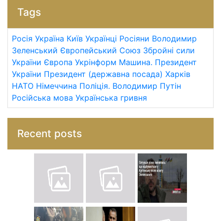
Tags
Росія
Україна
Київ
Українці
Росіяни
Володимир
Зеленський
Європейський Союз
Збройні сили
України
Європа
Укрінформ
Машина.
Президент
України
Президент (державна посада)
Харків
НАТО
Німеччина
Поліція.
Володимир Путін
Російська мова
Українська гривня
Recent posts