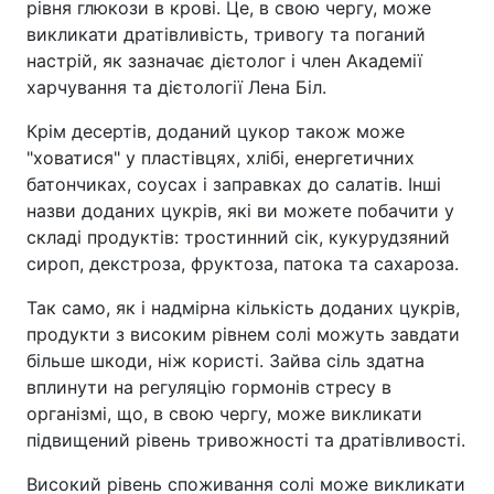
рівня глюкози в крові. Це, в свою чергу, може
викликати дратівливість, тривогу та поганий
настрій, як зазначає дієтолог і член Академії
харчування та дієтології Лена Біл.
Крім десертів, доданий цукор також може
"ховатися" у пластівцях, хлібі, енергетичних
батончиках, соусах і заправках до салатів. Інші
назви доданих цукрів, які ви можете побачити у
складі продуктів: тростинний сік, кукурудзяний
сироп, декстроза, фруктоза, патока та сахароза.
Так само, як і надмірна кількість доданих цукрів,
продукти з високим рівнем солі можуть завдати
більше шкоди, ніж користі. Зайва сіль здатна
вплинути на регуляцію гормонів стресу в
організмі, що, в свою чергу, може викликати
підвищений рівень тривожності та дратівливості.
Високий рівень споживання солі може викликати