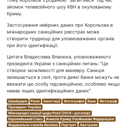
зйомок телевізійного шоу КВН в окупованому
Криму.
Застосування невірних даних про Корольова в
міжнародних санкційних реєстрах може
створити труднощі для уповноважених органів
при його ідентифікації.
Цитата Владислава Власюка, уповноваженого
президента України з санкційних питань: "Це
створює можливості для маневру. Санкція
залишається в силі, проте деякі банки можуть не
вважати цю особу підсанкційною, особливо якщо
немає інших ідентифікаційних даних".
Швейцарія
Росія
Інвестиції
Фотографія
Банк
Фотограф
Президент України
Міжнародні санкції щодо Росії (2014—дотепер)
Європейський Союз
Анексія Криму Російською Федерацією
Федеральна служба безпеки
Портрет
Австралія