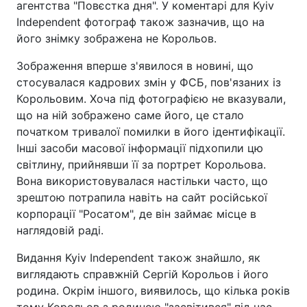
агентства "Повєстка дня". У коментарі для Kyiv
Independent фотограф також зазначив, що на
його знімку зображена не Корольов.
Зображення вперше з'явилося в новині, що
стосувалася кадрових змін у ФСБ, пов'язаних із
Корольовим. Хоча під фотографією не вказували,
що на ній зображено саме його, це стало
початком тривалої помилки в його ідентифікації.
Інші засоби масової інформації підхопили цю
світлину, прийнявши її за портрет Корольова.
Вона використовувалася настільки часто, що
зрештою потрапила навіть на сайт російської
корпорації "Росатом", де він займає місце в
наглядовій раді.
Видання Kyiv Independent також знайшло, як
виглядають справжній Сергій Корольов і його
родина. Окрім іншого, виявилось, що кілька років
тому Корольов з родиною "засвітився" під час