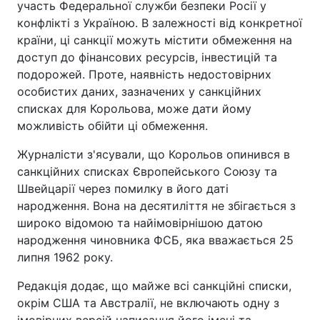
участь Федеральної служби безпеки Росії у
конфлікті з Україною. В залежності від конкретної
країни, ці санкції можуть містити обмеження на
доступ до фінансових ресурсів, інвестицій та
подорожей. Проте, наявність недостовірних
особистих даних, зазначених у санкційних
списках для Корольова, може дати йому
можливість обійти ці обмеження.
Журналісти з'ясували, що Корольов опинився в
санкційних списках Європейського Союзу та
Швейцарії через помилку в його даті
народження. Вона на десятиліття не збігається з
широко відомою та найімовірнішою датою
народження чиновника ФСБ, яка вважається 25
липня 1962 року.
Редакція додає, що майже всі санкційні списки,
окрім США та Австралії, не включають одну з
імовірних версій написання його імені та