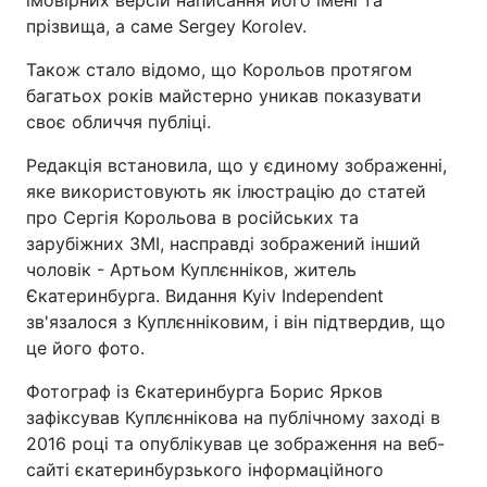
прізвища, а саме Sergey Korolev.
Також стало відомо, що Корольов протягом
багатьох років майстерно уникав показувати
своє обличчя публіці.
Редакція встановила, що у єдиному зображенні,
яке використовують як ілюстрацію до статей
про Сергія Корольова в російських та
зарубіжних ЗМІ, насправді зображений інший
чоловік - Артьом Куплєнніков, житель
Єкатеринбурга. Видання Kyiv Independent
зв'язалося з Куплєнніковим, і він підтвердив, що
це його фото.
Фотограф із Єкатеринбурга Борис Ярков
зафіксував Куплєннікова на публічному заході в
2016 році та опублікував це зображення на веб-
сайті єкатеринбурзького інформаційного