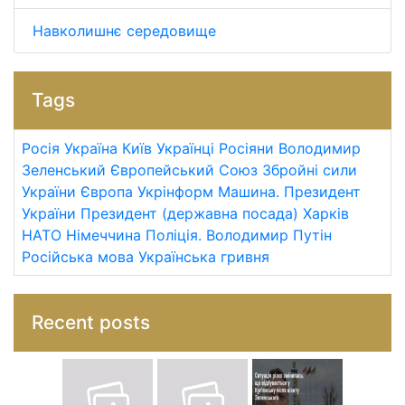
Навколишнє середовище
Tags
Росія
Україна
Київ
Українці
Росіяни
Володимир
Зеленський
Європейський Союз
Збройні сили
України
Європа
Укрінформ
Машина.
Президент
України
Президент (державна посада)
Харків
НАТО
Німеччина
Поліція.
Володимир Путін
Російська мова
Українська гривня
Recent posts