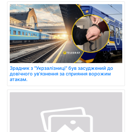
Зрадник з "Укрзалізниці" був засуджений до
довічного ув'язнення за сприяння ворожим
атакам.