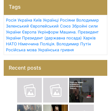
Tags
Росія
Україна
Київ
Українці
Росіяни
Володимир
Зеленський
Європейський Союз
Збройні сили
України
Європа
Укрінформ
Машина.
Президент
України
Президент (державна посада)
Харків
НАТО
Німеччина
Поліція.
Володимир Путін
Російська мова
Українська гривня
Recent posts