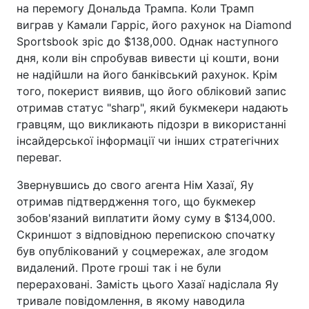
на перемогу Дональда Трампа. Коли Трамп
виграв у Камали Гарріс, його рахунок на Diamond
Sportsbook зріс до $138,000. Однак наступного
дня, коли він спробував вивести ці кошти, вони
не надійшли на його банківський рахунок. Крім
того, покерист виявив, що його обліковий запис
отримав статус "sharp", який букмекери надають
гравцям, що викликають підозри в використанні
інсайдерської інформації чи інших стратегічних
переваг.
Звернувшись до свого агента Нім Хазаї, Яу
отримав підтвердження того, що букмекер
зобов'язаний виплатити йому суму в $134,000.
Скриншот з відповідною перепискою спочатку
був опублікований у соцмережах, але згодом
видалений. Проте гроші так і не були
перераховані. Замість цього Хазаї надіслала Яу
тривале повідомлення, в якому наводила