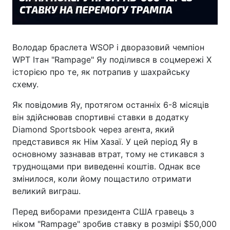
Володар браслета WSOP і дворазовий чемпіон
WPT Ітан "Rampage" Яу поділився в соцмережі X
історією про те, як потрапив у шахрайську
схему.
Як повідомив Яу, протягом останніх 6-8 місяців
він здійснював спортивні ставки в додатку
Diamond Sportsbook через агента, який
представився як Нім Хазаї. У цей період Яу в
основному зазнавав втрат, тому не стикався з
труднощами при виведенні коштів. Однак все
змінилося, коли йому пощастило отримати
великий виграш.
Перед виборами президента США гравець з
ніком "Rampage" зробив ставку в розмірі $50,000