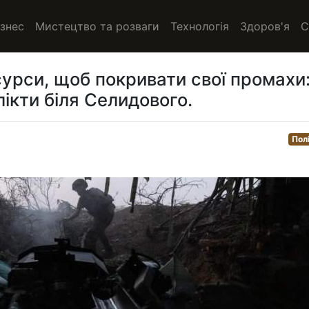
ізнес
Мистецтво та розваги
Технологія
Здоров'я
С
сурси, щоб покривати свої промахи
ікти біля Селидового.
Пол