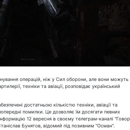
нування операцій, ніж у Сил оборони, але вони можуть
тилерії, техніки та авіації, розповідає український
абезпечені достатньою кількістю техніки, авіації та
попередні помилки. Це дозволяє їм досягати певних
 інформацію 12 вересня в своєму телеграм-каналі "Гово
аніслав Бунятов, відомий під позивним "Осман".