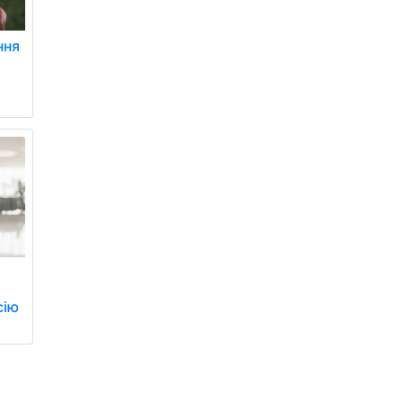
ння
сію