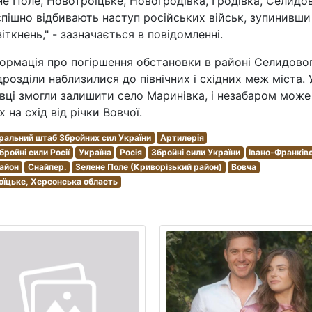
е Поле, Новотроїцьке, Новогродівка, Гродівка, Селидо
спішно відбивають наступ російських військ, зупинивши
іткнень," - зазначається в повідомленні.
формація про погіршення обстановки в районі Селидово
дрозділи наблизилися до північних і східних меж міста. 
овці змогли залишити село Маринівка, і незабаром може
 на схід від річки Вовчої.
ральний штаб Збройних сил України
Артилерія
бройні сили Росії
Україна
Росія
Збройні сили України
Івано-Франків
район
Снайпер.
Зелене Поле (Криворізький район)
Вовча
оїцьке, Херсонська область