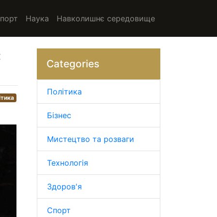
порт
Наука
Навколишнє середовище
:
Categories
Політика
ітика
Бізнес
Мистецтво та розваги
Технологія
Здоров'я
Спорт