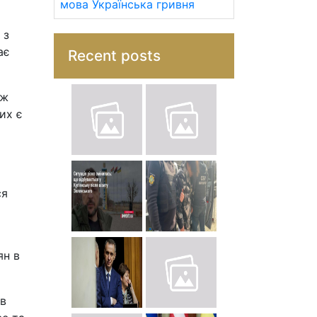
мова
Українська гривня
 з
ає
Recent posts
ож
их є
ся
ян в
ів