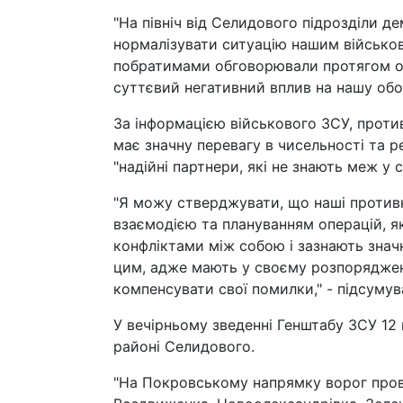
"На північ від Селидового підрозділи д
нормалізувати ситуацію нашим військов
побратимами обговорювали протягом ос
суттєвий негативний вплив на нашу обор
За інформацією військового ЗСУ, проти
має значну перевагу в чисельності та ре
"надійні партнери, які не знають меж у св
"Я можу стверджувати, що наші проти
взаємодією та плануванням операцій, як
конфліктами між собою і зазнають знач
цим, адже мають у своєму розпорядженні
компенсувати свої помилки," - підсумув
У вечірньому зведенні Генштабу ЗСУ 12
районі Селидового.
"На Покровському напрямку ворог пров