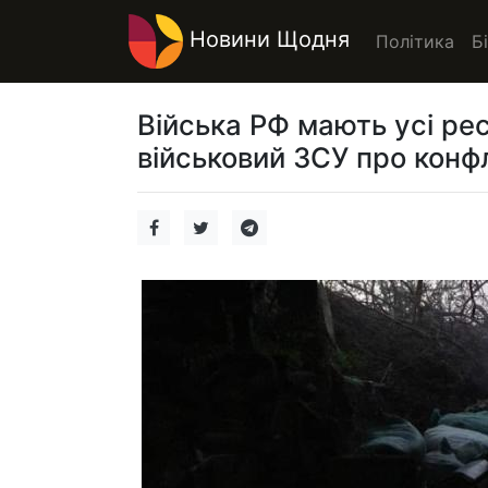
Новини Щодня
Політика
Б
Війська РФ мають усі ре
військовий ЗСУ про конфл