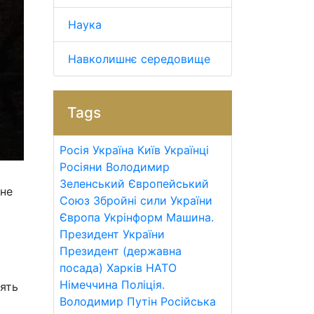
Наука
Навколишнє середовище
Tags
Росія
Україна
Київ
Українці
Росіяни
Володимир
Зеленський
Європейський
 не
Союз
Збройні сили України
Європа
Укрінформ
Машина.
Президент України
Президент (державна
посада)
Харків
НАТО
Німеччина
Поліція.
рять
Володимир Путін
Російська