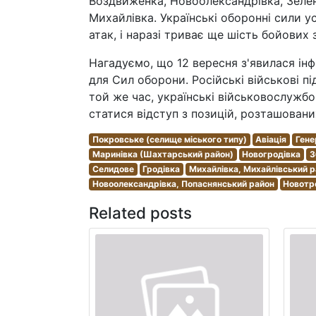
Воздвиженка, Новоолександрівка, Зелен
Михайлівка. Українські оборонні сили у
атак, і наразі триває ще шість бойових з
Нагадуємо, що 12 вересня з'явилася ін
для Сил оборони. Російські військові пі
той же час, українські військовослужб
статися відступ з позицій, розташованих
Покровське (селище міського типу)
Авіація
Гене
Маринівка (Шахтарський район)
Новогродівка
З
Селидове
Гродівка
Михайлівка, Михайлівський 
Новоолександрівка, Попаснянський район
Новотр
Related posts