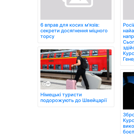
6 вправ для косих м'язів:
Росі
секрети досягнення міцного
найа
торсу
напр
Сьог
здій
Курс
Гене
Німецькі туристи
подорожують до Швейцарії
Збро
Курс
вико
боєп