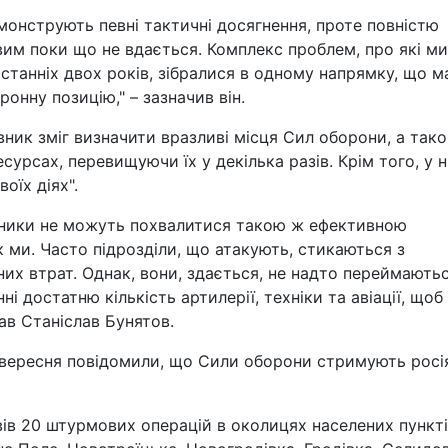
емонструють певні тактичні досягнення, проте повністю
им поки що не вдається. Комплекс проблем, про які ми
танніх двох років, зібралися в одному напрямку, що м
онну позицію," – зазначив він.
вник зміг визначити вразливі місця Сил оборони, а так
сурсах, перевищуючи їх у декілька разів. Крім того, у н
оїх діях".
вники не можуть похвалитися такою ж ефективною
 ми. Часто підрозділи, що атакують, стикаються з
них втрат. Однак, вони, здається, не надто переймають
 достатню кількість артилерії, техніки та авіації, щоб
ав Станіслав Бунятов.
 вересня повідомили, що Сили оборони стримують росі
ів 20 штурмових операцій в околицях населених пункт