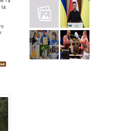
ве та
 14
го
У
ськ