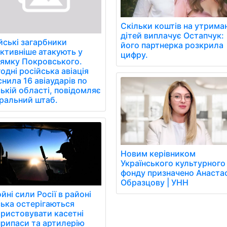
Скільки коштів на утрима
дітей виплачує Остапчук:
йські загарбники
його партнерка розкрила
ктивніше атакують у
цифру.
ямку Покровського.
одні російська авіація
снила 16 авіаударів по
ькій області, повідомляє
ральний штаб.
Новим керівником
Українського культурного
фонду призначено Анаста
Образцову | УНН
йні сили Росії в районі
ька остерігаються
ристовувати касетні
рипаси та артилерію