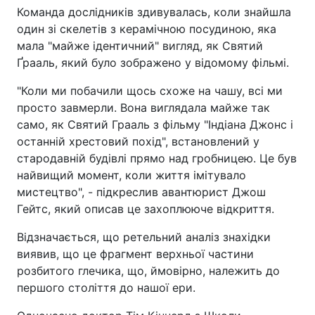
Команда дослідників здивувалась, коли знайшла
один зі скелетів з керамічною посудиною, яка
мала "майже ідентичний" вигляд, як Святий
Ґрааль, який було зображено у відомому фільмі.
"Коли ми побачили щось схоже на чашу, всі ми
просто завмерли. Вона виглядала майже так
само, як Святий Грааль з фільму "Індіана Джонс і
останній хрестовий похід", встановлений у
стародавній будівлі прямо над гробницею. Це був
найвищий момент, коли життя імітувало
мистецтво", - підкреслив авантюрист Джош
Гейтс, який описав це захоплююче відкриття.
Відзначається, що ретельний аналіз знахідки
виявив, що це фрагмент верхньої частини
розбитого глечика, що, ймовірно, належить до
першого століття до нашої ери.