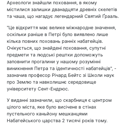
Археологи знайшли поховання, в якому
містилися залишки дванадцяти древніх скелетів
та чаша, що нагадує легендарний Святий Ґрааль.
"Це відкриття має велике міжнародне значення,
оскільки раніше в Петрі було виявлено лише
кілька повних поховань ранніх набатейців.
Очікується, що знайдені поховання, супутні
предмети та людські рештки допоможуть
заповнити прогалини у нашому розумінні
виникнення Петра та ідентичності набатейців", -
зазначив професор Річард Бейтс зі Школи наук
про Землю та навколишнє середовище
університету Сент-Ендрюс.
У виданні зазначили, що скарбниця є центром
цілого міста, яке було висічене в стінах
пустельного каньйону мешканцями
Набатейського царства 2 тисячі років тому.