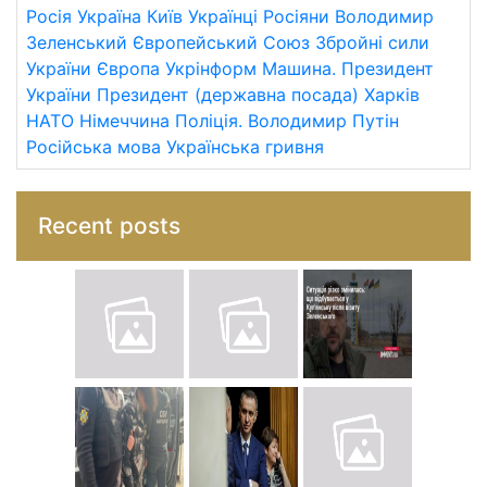
Росія
Україна
Київ
Українці
Росіяни
Володимир
Зеленський
Європейський Союз
Збройні сили
України
Європа
Укрінформ
Машина.
Президент
України
Президент (державна посада)
Харків
НАТО
Німеччина
Поліція.
Володимир Путін
Російська мова
Українська гривня
Recent posts