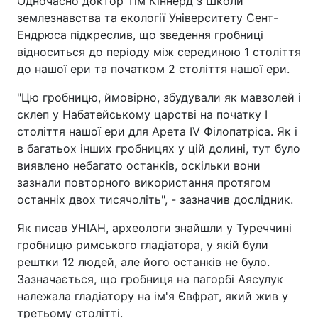
Одночасно доктор Тім Кіннерд з Школи
землезнавства та екології Університету Сент-
Ендрюса підкреслив, що зведення гробниці
відноситься до періоду між серединою 1 століття
до нашої ери та початком 2 століття нашої ери.
"Цю гробницю, ймовірно, збудували як мавзолей і
склеп у Набатейському царстві на початку I
століття нашої ери для Арета IV Філопатріса. Як і
в багатьох інших гробницях у цій долині, тут було
виявлено небагато останків, оскільки вони
зазнали повторного використання протягом
останніх двох тисячоліть", - зазначив дослідник.
Як писав УНІАН, археологи знайшли у Туреччині
гробницю римського гладіатора, у якій були
рештки 12 людей, але його останків не було.
Зазначається, що гробниця на пагорбі Аясулук
належала гладіатору на ім'я Євфрат, який жив у
третьому столітті.