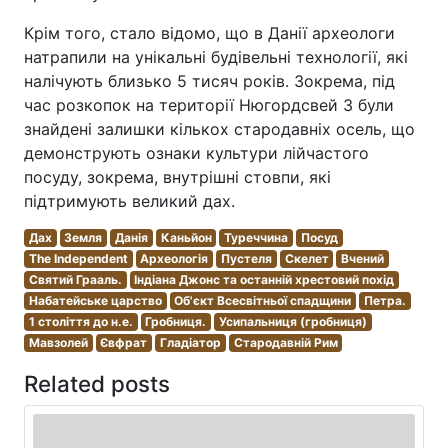
Крім того, стало відомо, що в Данії археологи
натрапили на унікальні будівельні технології, які
налічують близько 5 тисяч років. Зокрема, під
час розкопок на території Нюгордсвей 3 були
знайдені залишки кількох стародавніх осель, що
демонструють ознаки культури лійчастого
посуду, зокрема, внутрішні стовпи, які
підтримують великий дах.
Дах
Земля
Данія
Каньйон
Туреччина
Посуд
The Independent
Археологія
Пустеля
Скелет
Вчений
Святий Грааль.
Індіана Джонс та останній хрестовий похід
Набатейське царство
Об'єкт Всесвітньої спадщини
Петра.
1 століття до н.е.
Гробниця.
Усипальниця (гробниця)
Мавзолей
Євфрат
Гладіатор
Стародавній Рим
Related posts