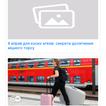
6 вправ для косих м'язів: секрети досягнення
міцного торсу